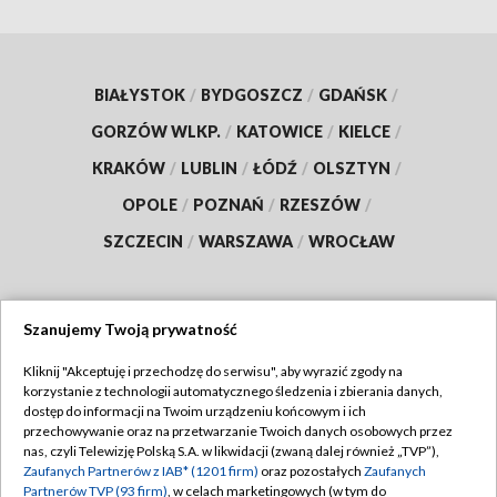
BIAŁYSTOK
/
BYDGOSZCZ
/
GDAŃSK
/
GORZÓW WLKP.
/
KATOWICE
/
KIELCE
/
KRAKÓW
/
LUBLIN
/
ŁÓDŹ
/
OLSZTYN
/
OPOLE
/
POZNAŃ
/
RZESZÓW
/
SZCZECIN
/
WARSZAWA
/
WROCŁAW
Szanujemy Twoją prywatność
Dołącz do nas:
Kliknij "Akceptuję i przechodzę do serwisu", aby wyrazić zgody na
korzystanie z technologii automatycznego śledzenia i zbierania danych,
TVP
dostęp do informacji na Twoim urządzeniu końcowym i ich
Abonament TVP
przechowywanie oraz na przetwarzanie Twoich danych osobowych przez
Regulamin TVP
nas, czyli Telewizję Polską S.A. w likwidacji (zwaną dalej również „TVP”),
Emisja w TVP
Polityka prywatności
Zaufanych Partnerów z IAB* (1201 firm)
oraz pozostałych
Zaufanych
Partnerów TVP (93 firm)
, w celach marketingowych (w tym do