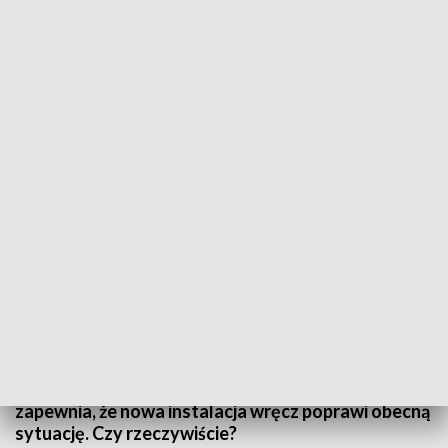
Fot. TVP3 Katowice
Mieszkańcy Pszczyny nie chcą, by niespełna
dwieście metrów od ich domów działała instalacja
do biologicznego przetwarzania odpadów.
Sprzeciwiają się modernizacji Zakładu Remondis.
Obawiają się, że w okolicy pojawi się smród, a do
atmosfery będą wydzielały się szkodliwe
substancje. Firma uspokaja mieszkańców i
zapewnia, że nowa instalacja wręcz poprawi obecną
sytuację. Czy rzeczywiście?