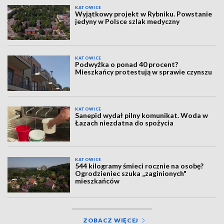
KATOWICE
Wyjątkowy projekt w Rybniku. Powstanie
jedyny w Polsce szlak medyczny
KATOWICE
Podwyżka o ponad 40 procent?
Mieszkańcy protestują w sprawie czynszu
KATOWICE
Sanepid wydał pilny komunikat. Woda w
Łazach niezdatna do spożycia
KATOWICE
544 kilogramy śmieci rocznie na osobę?
Ogrodzieniec szuka „zaginionych"
mieszkańców
ZOBACZ WIĘCEJ