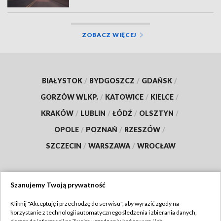
ZOBACZ WIĘCEJ
BIAŁYSTOK
/
BYDGOSZCZ
/
GDAŃSK
/
GORZÓW WLKP.
/
KATOWICE
/
KIELCE
/
KRAKÓW
/
LUBLIN
/
ŁÓDŹ
/
OLSZTYN
/
OPOLE
/
POZNAŃ
/
RZESZÓW
/
SZCZECIN
/
WARSZAWA
/
WROCŁAW
Szanujemy Twoją prywatność
Dołącz do nas:
Kliknij "Akceptuję i przechodzę do serwisu", aby wyrazić zgody na
korzystanie z technologii automatycznego śledzenia i zbierania danych,
TVP