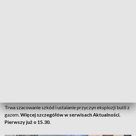
Nikt z lokatorów nie został na szczęście poszkodowany.
Lokator mieszkania, w którym doszło do eksplozji wymagał
pomocy medycznej- udzielili mu jej ratownicy.
Na miejscu są wszystkie służby - straż pożarna w sile 9
zastępów, policja, pogotowie, są także służby miejskie.
Budynek po wybuchu butli z gazem obejrzał już inspektor
nadzoru budowlanego. Wg. Wstępnych informacji tylko
mieszkanie na 1. piętrze, w którym doszło do wybuchu butli
gazowej – nie nadaje się na razie do użytkowania. Siła
eksplozji była tak duża, że wypchnęła lub uszkodziła futryny
okien w feralnym mieszkaniu.
Trwa szacowanie szkód i ustalanie przyczyn eksplozji butli z
gazem.
Więcej szczegółów w serwisach Aktualności.
Pierwszy już o 15.30.