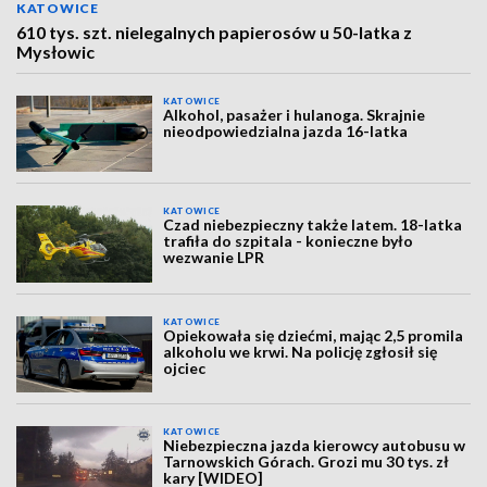
KATOWICE
610 tys. szt. nielegalnych papierosów u 50-latka z
Mysłowic
KATOWICE
Alkohol, pasażer i hulanoga. Skrajnie
nieodpowiedzialna jazda 16-latka
KATOWICE
Czad niebezpieczny także latem. 18-latka
trafiła do szpitala - konieczne było
wezwanie LPR
KATOWICE
Opiekowała się dziećmi, mając 2,5 promila
alkoholu we krwi. Na policję zgłosił się
ojciec
KATOWICE
Niebezpieczna jazda kierowcy autobusu w
Tarnowskich Górach. Grozi mu 30 tys. zł
kary [WIDEO]