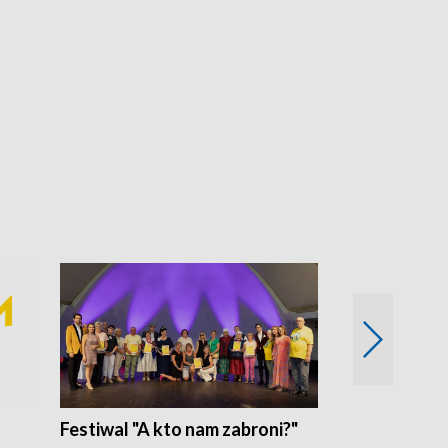
Festiwal "A kto nam zabroni?"
Mikrokosmo