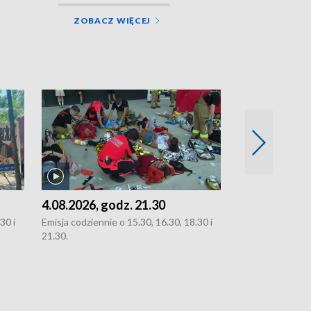
ZOBACZ WIĘCEJ
4.08.2026, godz. 21.30
4.08.2026, g
30 i
Emisja codziennie o 15.30, 16.30, 18.30 i
Emisja codziennie
21.30.
21.30.