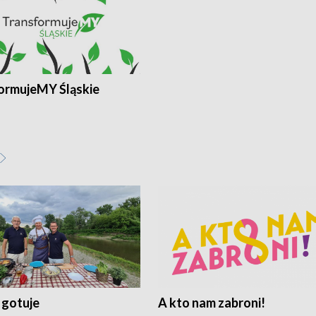
ormujeMY Śląskie
 gotuje
A kto nam zabroni!