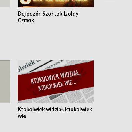
Dej pozór. Szoł tok Izoldy
Dzień z blisk
Czmok
Ktokolwiek widział, ktokolwiek
wie