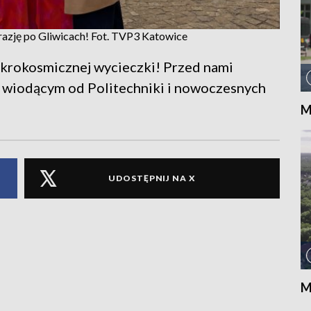
zję po Gliwicach! Fot. TVP3 Katowice
mikrokosmicznej wycieczki! Przed nami
m wiodącym od Politechniki i nowoczesnych
M
UDOSTĘPNIJ NA X
M