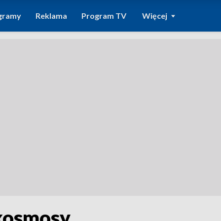
gramy
Reklama
Program TV
Więcej
okosmosy