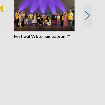
Festiwal "A kto nam zabroni?"
Mikrokosmo