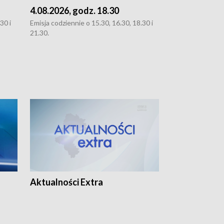
4.08.2026, godz. 18.30
3.08.2026, g
30 i
Emisja codziennie o 15.30, 16.30, 18.30 i
Emisja codziennie
21.30.
oraz 21.30
Aktualności Extra