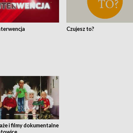
nterwencja
Czujesz to?
aże i filmy dokumentalne
towice