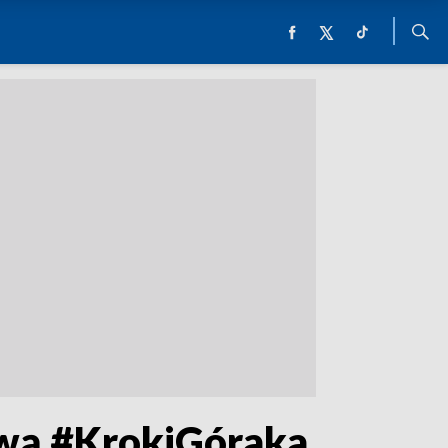
zwą #KrokiGóraka.