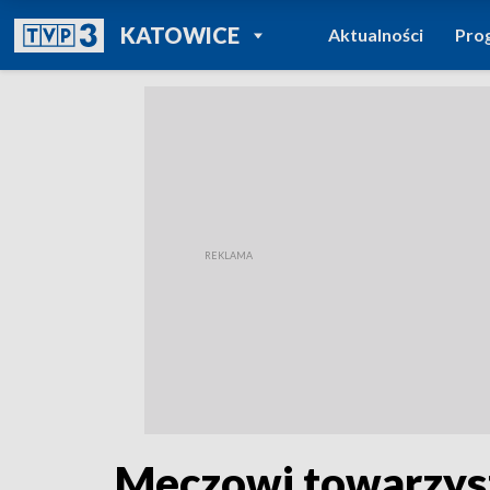
POWRÓT DO
KATOWICE
Aktualności
Pro
TVP REGIONY
Meczowi towarzysz