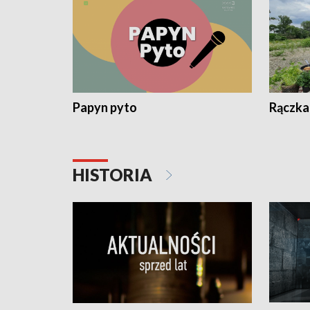
Papyn pyto
Rączka
HISTORIA