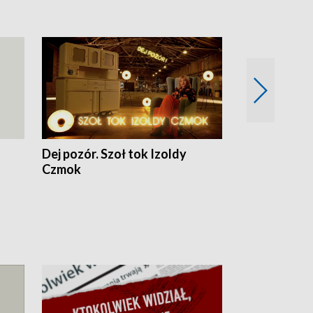
Dej pozór. Szoł tok Izoldy
Dzień z blisk
Czmok