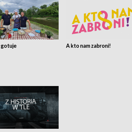
 gotuje
A kto nam zabroni!