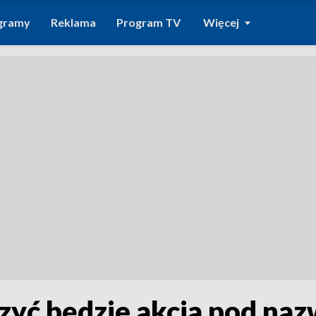
gramy
Reklama
Program TV
Więcej
yć będzie akcja pod na