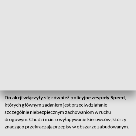
Kontrole miały na celu wyłapanie kierowców przekraczających dozwoloną
prędkość. Fot. Policja Śląska
Do akcji włączyły się również policyjne zespoły Speed,
których głównym zadaniem jest przeciwdziałanie
szczególnie niebezpiecznym zachowaniom w ruchu
drogowym. Chodzi m.in. o wyłapywanie kierowców, którzy
znacząco przekraczają przepisy w obszarze zabudowanym.