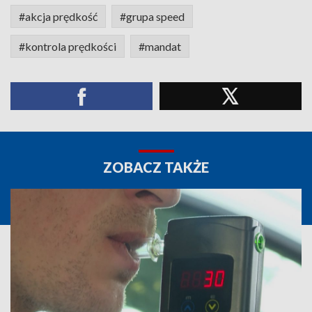
#akcja prędkość
#grupa speed
#kontrola prędkości
#mandat
ZOBACZ TAKŻE