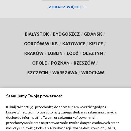
ZOBACZ WIĘCEJ
BIAŁYSTOK
/
BYDGOSZCZ
/
GDAŃSK
/
GORZÓW WLKP.
/
KATOWICE
/
KIELCE
/
KRAKÓW
/
LUBLIN
/
ŁÓDŹ
/
OLSZTYN
/
OPOLE
/
POZNAŃ
/
RZESZÓW
/
SZCZECIN
/
WARSZAWA
/
WROCŁAW
Szanujemy Twoją prywatność
Dołącz do nas:
Kliknij "Akceptuję i przechodzę do serwisu", aby wyrazić zgody na
korzystanie z technologii automatycznego śledzenia i zbierania danych,
TVP
dostęp do informacji na Twoim urządzeniu końcowym i ich
Abonament TVP
przechowywanie oraz na przetwarzanie Twoich danych osobowych przez
Regulamin TVP
nas, czyli Telewizję Polską S.A. w likwidacji (zwaną dalej również „TVP”),