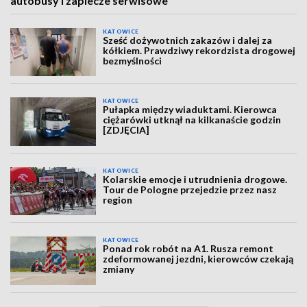
autobusy i zaplecze serwisowe
KATOWICE
Sześć dożywotnich zakazów i dalej za
kółkiem. Prawdziwy rekordzista drogowej
bezmyślności
KATOWICE
Pułapka między wiaduktami. Kierowca
ciężarówki utknął na kilkanaście godzin
[ZDJĘCIA]
KATOWICE
Kolarskie emocje i utrudnienia drogowe.
Tour de Pologne przejedzie przez nasz
region
KATOWICE
Ponad rok robót na A1. Rusza remont
zdeformowanej jezdni, kierowców czekają
zmiany