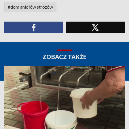
#dom aniołów stróżów
ZOBACZ TAKŻE