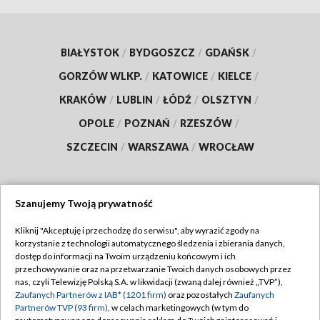
BIAŁYSTOK
/
BYDGOSZCZ
/
GDAŃSK
/
GORZÓW WLKP.
/
KATOWICE
/
KIELCE
/
KRAKÓW
/
LUBLIN
/
ŁÓDŹ
/
OLSZTYN
/
OPOLE
/
POZNAŃ
/
RZESZÓW
/
SZCZECIN
/
WARSZAWA
/
WROCŁAW
Szanujemy Twoją prywatność
Dołącz do nas:
Kliknij "Akceptuję i przechodzę do serwisu", aby wyrazić zgody na
korzystanie z technologii automatycznego śledzenia i zbierania danych,
TVP
dostęp do informacji na Twoim urządzeniu końcowym i ich
Abonament TVP
przechowywanie oraz na przetwarzanie Twoich danych osobowych przez
Regulamin TVP
nas, czyli Telewizję Polską S.A. w likwidacji (zwaną dalej również „TVP”),
Emisja w TVP
Polityka prywatności
Zaufanych Partnerów z IAB* (1201 firm)
oraz pozostałych
Zaufanych
Partnerów TVP (93 firm)
, w celach marketingowych (w tym do
Centrum informacji TVP
Moje zgody