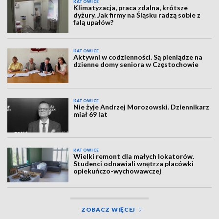
KATOWICE
Klimatyzacja, praca zdalna, krótsze
dyżury. Jak firmy na Śląsku radzą sobie z
falą upałów?
KATOWICE
Aktywni w codzienności. Są pieniądze na
dzienne domy seniora w Częstochowie
KATOWICE
Nie żyje Andrzej Morozowski. Dziennikarz
miał 69 lat
KATOWICE
Wielki remont dla małych lokatorów.
Studenci odnawiali wnętrza placówki
opiekuńczo-wychowawczej
ZOBACZ WIĘCEJ