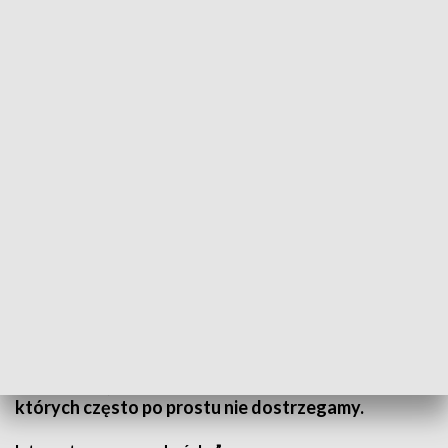
Na katowickim Rynku pojawiły się nowe instalacje - kartonowe postacie. Fot.
Karolina Komada | TVP3 Katowice
Dzieci ulicy - samotne, odrzucone i przeżywające
trudności. W przeddzień Międzynarodowego Dnia
Dzieci Ulicy pracownicy Domu Aniołów Stróżów
spotkali się na katowickim Rynku, gdzie pojawiły się
nowe instalacje - kartonowe postacie. Pochylone,
schowane pod kapturami, zapatrzone w telefony -
symbolizujące tych, których mijamy każdego dnia, a
których często po prostu nie dostrzegamy.