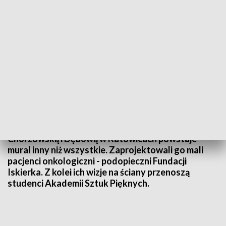
Mural powstaje w przejściu podziemnym pomiędzy ulicami Chorzowską i
Dębową w Katowicach. Fot. TVP3 Katowice
W przejściu podziemnym pomiędzy ulicami
Chorzowską i Dębową w Katowicach powstaje
mural inny niż wszystkie. Zaprojektowali go mali
pacjenci onkologiczni - podopieczni Fundacji
Iskierka. Z kolei ich wizje na ściany przenoszą
studenci Akademii Sztuk Pięknych.