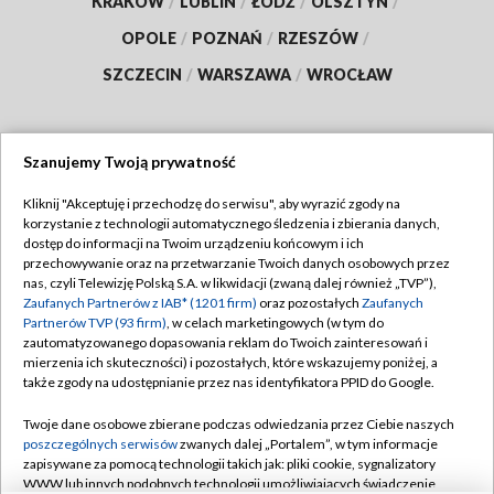
KRAKÓW
/
LUBLIN
/
ŁÓDŹ
/
OLSZTYN
/
OPOLE
/
POZNAŃ
/
RZESZÓW
/
SZCZECIN
/
WARSZAWA
/
WROCŁAW
Szanujemy Twoją prywatność
Dołącz do nas:
Kliknij "Akceptuję i przechodzę do serwisu", aby wyrazić zgody na
korzystanie z technologii automatycznego śledzenia i zbierania danych,
TVP
dostęp do informacji na Twoim urządzeniu końcowym i ich
Abonament TVP
przechowywanie oraz na przetwarzanie Twoich danych osobowych przez
Regulamin TVP
nas, czyli Telewizję Polską S.A. w likwidacji (zwaną dalej również „TVP”),
Emisja w TVP
Polityka prywatności
Zaufanych Partnerów z IAB* (1201 firm)
oraz pozostałych
Zaufanych
Partnerów TVP (93 firm)
, w celach marketingowych (w tym do
Centrum informacji TVP
Moje zgody
zautomatyzowanego dopasowania reklam do Twoich zainteresowań i
mierzenia ich skuteczności) i pozostałych, które wskazujemy poniżej, a
Naziemna Telewizja Cyfrowa
Pomoc
także zgody na udostępnianie przez nas identyfikatora PPID do Google.
Sklep TVP
Biuro reklamy
Twoje dane osobowe zbierane podczas odwiedzania przez Ciebie naszych
Rada Programowa
Kontakt
poszczególnych serwisów
zwanych dalej „Portalem”, w tym informacje
zapisywane za pomocą technologii takich jak: pliki cookie, sygnalizatory
System NOS
WWW lub innych podobnych technologii umożliwiających świadczenie