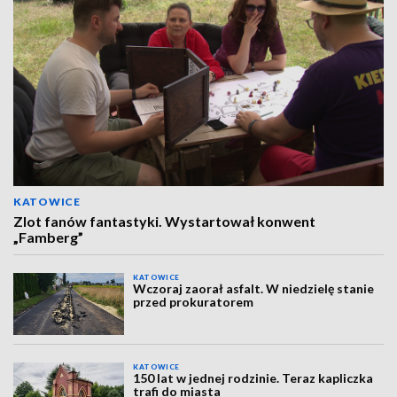
KATOWICE
Zlot fanów fantastyki. Wystartował konwent
„Famberg”
KATOWICE
Wczoraj zaorał asfalt. W niedzielę stanie
przed prokuratorem
KATOWICE
150 lat w jednej rodzinie. Teraz kapliczka
trafi do miasta