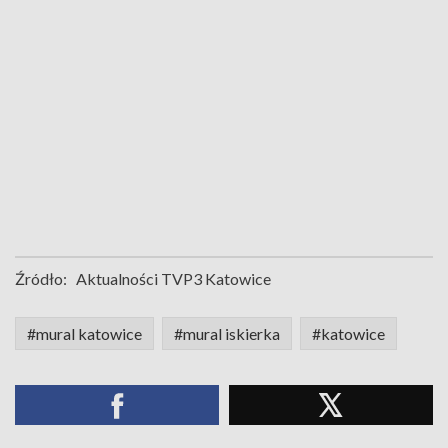
Źródło:
Aktualności TVP3 Katowice
#mural katowice
#mural iskierka
#katowice