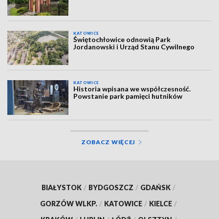
KATOWICE
Świętochłowice odnowią Park
Jordanowski i Urząd Stanu Cywilnego
KATOWICE
Historia wpisana we współczesność.
Powstanie park pamięci hutników
ZOBACZ WIĘCEJ
BIAŁYSTOK
/
BYDGOSZCZ
/
GDAŃSK
/
GORZÓW WLKP.
/
KATOWICE
/
KIELCE
/