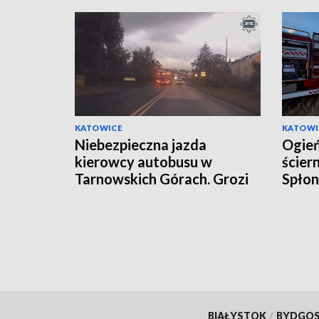
KATOWICE
KATOWI
Niebezpieczna jazda
Ogień
kierowcy autobusu w
ścier
Tarnowskich Górach. Grozi
Spłon
mu 30 tys. zł kary [WIDEO]
słomy
BIAŁYSTOK
/
BYDGO