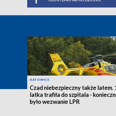
UDOSTĘPNIJ NA FACEBOOKU
KATOWICE
Czad niebezpieczny także latem. 
latka trafiła do szpitala - koniecz
było wezwanie LPR