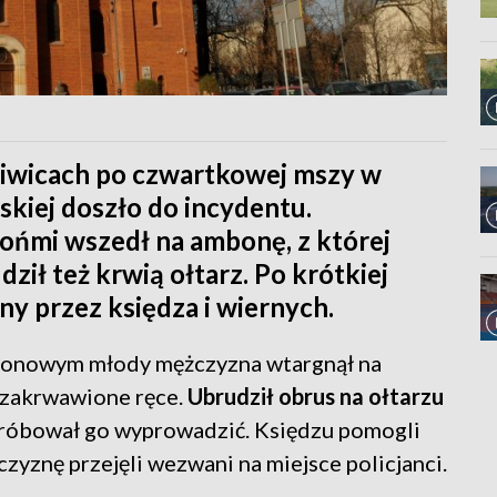
Gliwicach po czwartkowej mszy w
ńskiej doszło do incydentu.
ńmi wszedł na ambonę, z której
ził też krwią ołtarz. Po krótkiej
y przez księdza i wiernych.
izonowym młody mężczyzna wtargnął na
ł zakrwawione ręce.
Ubrudził obrus na ołtarzu
próbował go wyprowadzić. Księdzu pomogli
czyznę przejęli wezwani na miejsce policjanci.