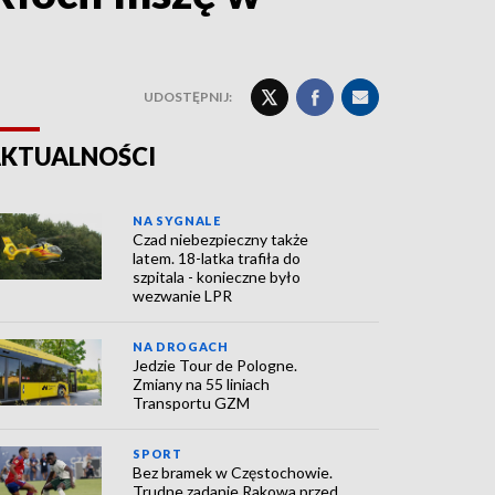
UDOSTĘPNIJ:
KTUALNOŚCI
NA SYGNALE
Czad niebezpieczny także
latem. 18-latka trafiła do
szpitala - konieczne było
wezwanie LPR
NA DROGACH
Jedzie Tour de Pologne.
Zmiany na 55 liniach
Transportu GZM
SPORT
Bez bramek w Częstochowie.
Trudne zadanie Rakowa przed