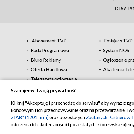
OLSZTY
Abonament TVP
Emisja w TVP
Rada Programowa
System NOS
Biuro Reklamy
Ogłoszenie pr
Oferta Handlowa
Akademia Tele
Telegazeta ogłoszenia
Szanujemy Twoją prywatność
Regulamin TVP
Kliknij "Akceptuję i przechodzę do serwisu", aby wyrazić zg
końcowym i ich przechowywanie oraz na przetwarzanie Twoich
z IAB* (1201 firm)
oraz pozostałych
Zaufanych Partnerów T
mierzenia ich skuteczności) i pozostałych, które wskazujemy