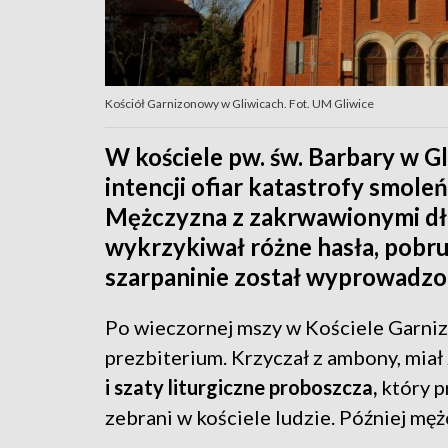
Kościół Garnizonowy w Gliwicach. Fot. UM Gliwice
W kościele pw. św. Barbary w 
intencji ofiar katastrofy smole
Mężczyzna z zakrwawionymi dło
wykrzykiwał różne hasła, pobrud
szarpaninie został wyprowadzon
Po wieczornej mszy w Kościele Garn
prezbiterium. Krzyczał z ambony, mia
i szaty liturgiczne proboszcza,
który 
zebrani w kościele ludzie. Później męż