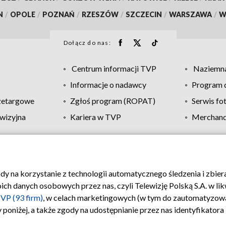
N
/
OPOLE
/
POZNAŃ
/
RZESZÓW
/
SZCZECIN
/
WARSZAWA
/
W
Dołącz do nas:
Centrum informacji TVP
Naziemna
Informacje o nadawcy
Program d
zetargowe
Zgłoś program (ROPAT)
Serwis fo
wizyjna
Kariera w TVP
Merchandi
Polityka prywatności
Moje zgody
Pomoc
Biuro re
ody na korzystanie z technologii automatycznego śledzenia i zbie
 danych osobowych przez nas, czyli Telewizję Polską S.A. w likw
VP (93 firm)
, w celach marketingowych (w tym do zautomatyzow
 poniżej, a także zgody na udostępnianie przez nas identyfikator