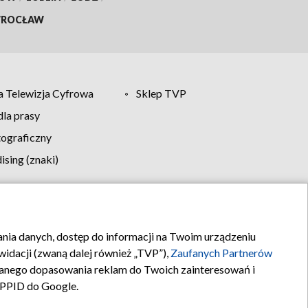
ROCŁAW
 Telewizja Cyfrowa
Sklep TVP
la prasy
tograficzny
sing (znaki)
klamy
Kontakt
rania danych, dostęp do informacji na Twoim urządzeniu
idacji (zwaną dalej również „TVP”),
Zaufanych Partnerów
anego dopasowania reklam do Twoich zainteresowań i
a PPID do Google.