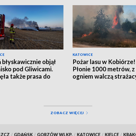
CE
KATOWICE
 błyskawicznie objął
Pożar lasu w Kobiórze!
nisko pod Gliwicami.
Płonie 1000 metrów, z
ęła także prasa do
ogniem walczą strażac
 [ZDJĘCIA]
ZOBACZ WIĘCEJ
SZCZ
/
GDAŃSK
/
GORZÓW WLKP.
/
KATOWICE
/
KIELCE
/
KRA