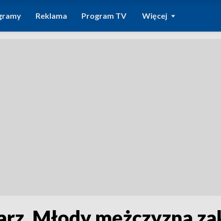
gramy
Reklama
Program TV
Więcej
arz. Młody mężczyzna za