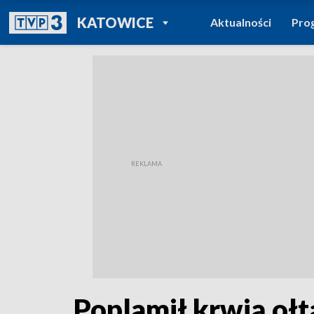
POWRÓT DO
KATOWICE
Aktualności
Pro
TVP REGIONY
Poplamił krwią ołt