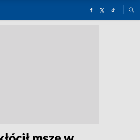
kłócił mszę w