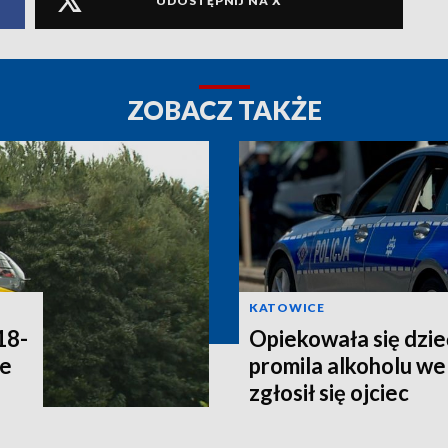
UDOSTĘPNIJ NA X
ZOBACZ TAKŻE
KATOWICE
18-
Opiekowała się dzie
ne
promila alkoholu we 
zgłosił się ojciec