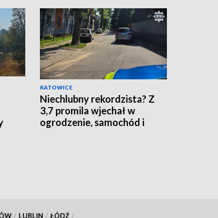
KATOWICE
Niechlubny rekordzista? Z
3,7 promila wjechał w
y
ogrodzenie, samochód i
szlaban!
KÓW
/
LUBLIN
/
ŁÓDŹ
/