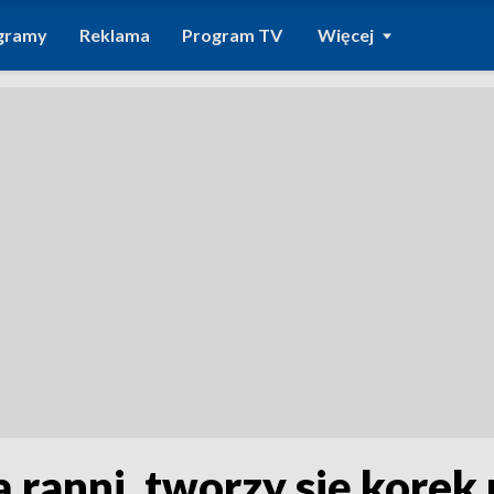
gramy
Reklama
Program TV
Więcej
ranni, tworzy się korek