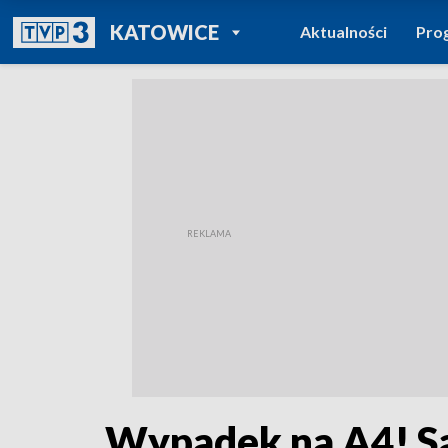
POWRÓT DO
KATOWICE
Aktualności
Pro
TVP REGIONY
Wypadek na A4! Są 