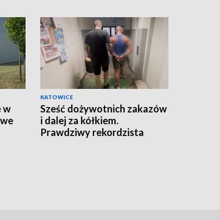
KATOWICE
e w
Sześć dożywotnich zakazów
owe
i dalej za kółkiem.
Prawdziwy rekordzista
drogowej bezmyślności