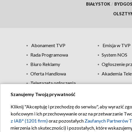
BIAŁYSTOK
/
BYDGO
OLSZTY
Abonament TVP
Emisja w TVP
Rada Programowa
System NOS
Biuro Reklamy
Ogłoszenie pr
Oferta Handlowa
Akademia Tele
Telegazeta ogłoszenia
Szanujemy Twoją prywatność
Regulamin TVP
Kliknij "Akceptuję i przechodzę do serwisu", aby wyrazić zg
końcowym i ich przechowywanie oraz na przetwarzanie Twoich
z IAB* (1201 firm)
oraz pozostałych
Zaufanych Partnerów T
mierzenia ich skuteczności) i pozostałych, które wskazujemy