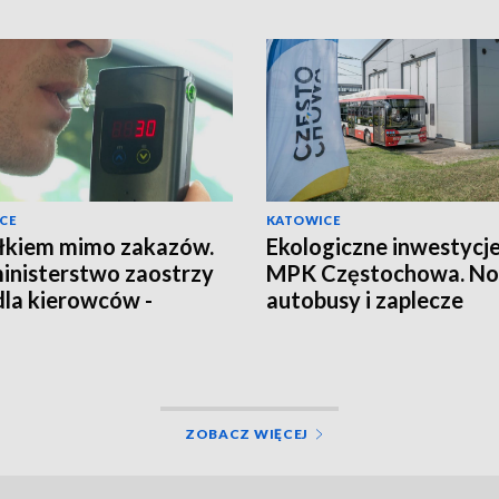
CE
KATOWICE
łkiem mimo zakazów.
Ekologiczne inwestycj
inisterstwo zaostrzy
MPK Częstochowa. N
dla kierowców -
autobusy i zaplecze
dywistów?
serwisowe
ZOBACZ WIĘCEJ