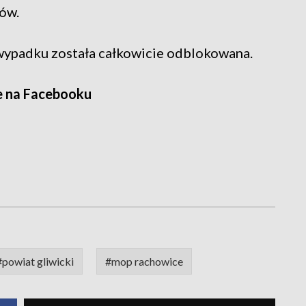
dów.
 wypadku została całkowicie odblokowana.
e na Facebooku
#powiat gliwicki
#mop rachowice