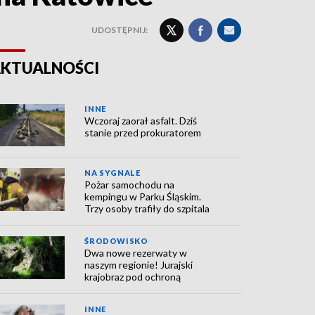
UDOSTĘPNIJ:
KTUALNOŚCI
INNE
Wczoraj zaorał asfalt. Dziś
stanie przed prokuratorem
NA SYGNALE
Pożar samochodu na
kempingu w Parku Śląskim.
Trzy osoby trafiły do szpitala
ŚRODOWISKO
Dwa nowe rezerwaty w
naszym regionie! Jurajski
krajobraz pod ochroną
INNE