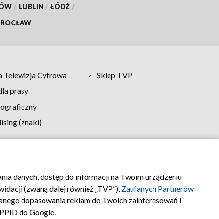
KÓW
/
LUBLIN
/
ŁÓDŹ
/
ROCŁAW
 Telewizja Cyfrowa
Sklep TVP
la prasy
tograficzny
sing (znaki)
klamy
Kontakt
rania danych, dostęp do informacji na Twoim urządzeniu
idacji (zwaną dalej również „TVP”),
Zaufanych Partnerów
anego dopasowania reklam do Twoich zainteresowań i
a PPID do Google.