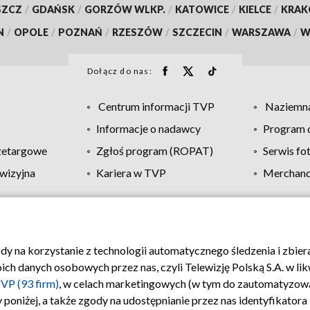
SZCZ
/
GDAŃSK
/
GORZÓW WLKP.
/
KATOWICE
/
KIELCE
/
KRA
N
/
OPOLE
/
POZNAŃ
/
RZESZÓW
/
SZCZECIN
/
WARSZAWA
/
W
Dołącz do nas:
Centrum informacji TVP
Naziemna
Informacje o nadawcy
Program d
zetargowe
Zgłoś program (ROPAT)
Serwis fo
wizyjna
Kariera w TVP
Merchandi
Polityka prywatności
Moje zgody
Pomoc
Biuro re
ody na korzystanie z technologii automatycznego śledzenia i zbie
 danych osobowych przez nas, czyli Telewizję Polską S.A. w likw
VP (93 firm)
, w celach marketingowych (w tym do zautomatyzow
 poniżej, a także zgody na udostępnianie przez nas identyfikator