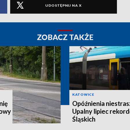
UDOSTĘPNIJ NA X
ZOBACZ TAKŻE
KATOWICE
nię
Opóźnienia niestra
howy
Upalny lipiec rekor
Śląskich