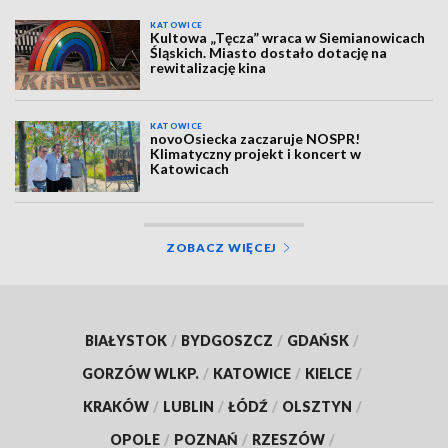
KATOWICE
Kultowa „Tęcza” wraca w Siemianowicach
Śląskich. Miasto dostało dotację na
rewitalizację kina
KATOWICE
novoOsiecka zaczaruje NOSPR!
Klimatyczny projekt i koncert w
Katowicach
ZOBACZ WIĘCEJ
BIAŁYSTOK
/
BYDGOSZCZ
/
GDAŃSK
/
GORZÓW WLKP.
/
KATOWICE
/
KIELCE
/
KRAKÓW
/
LUBLIN
/
ŁÓDŹ
/
OLSZTYN
/
OPOLE
/
POZNAŃ
/
RZESZÓW
/