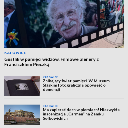
KATOWICE
Gustlik w pamięci widzów. Filmowe plenery z
Franciszkiem Pieczką
KATOWICE
Znikający świat pamięci. W Muzeum
Śląskim fotograficzna opowieść o
demencji
KATOWICE
Ma zapierać dech w piersiach! Niezwykła
inscenizacja „Carmen” na Zamku
Sułkowickich