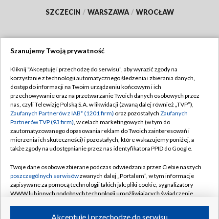
SZCZECIN
/
WARSZAWA
/
WROCŁAW
Szanujemy Twoją prywatność
Dołącz do nas:
Kliknij "Akceptuję i przechodzę do serwisu", aby wyrazić zgody na
korzystanie z technologii automatycznego śledzenia i zbierania danych,
TVP
dostęp do informacji na Twoim urządzeniu końcowym i ich
Abonament TVP
przechowywanie oraz na przetwarzanie Twoich danych osobowych przez
Regulamin TVP
nas, czyli Telewizję Polską S.A. w likwidacji (zwaną dalej również „TVP”),
Emisja w TVP
Polityka prywatności
Zaufanych Partnerów z IAB* (1201 firm)
oraz pozostałych
Zaufanych
Partnerów TVP (93 firm)
, w celach marketingowych (w tym do
Centrum informacji TVP
Moje zgody
zautomatyzowanego dopasowania reklam do Twoich zainteresowań i
mierzenia ich skuteczności) i pozostałych, które wskazujemy poniżej, a
Naziemna Telewizja Cyfrowa
Pomoc
także zgody na udostępnianie przez nas identyfikatora PPID do Google.
Sklep TVP
Biuro reklamy
Twoje dane osobowe zbierane podczas odwiedzania przez Ciebie naszych
Rada Programowa
Kontakt
poszczególnych serwisów
zwanych dalej „Portalem”, w tym informacje
zapisywane za pomocą technologii takich jak: pliki cookie, sygnalizatory
System NOS
WWW lub innych podobnych technologii umożliwiających świadczenie
dopasowanych i bezpiecznych usług, personalizację treści oraz reklam,
Informacje o nadawcy
Kanały
udostępnianie funkcji mediów społecznościowych oraz analizowanie
Akceptuję i przechodzę do serwisu