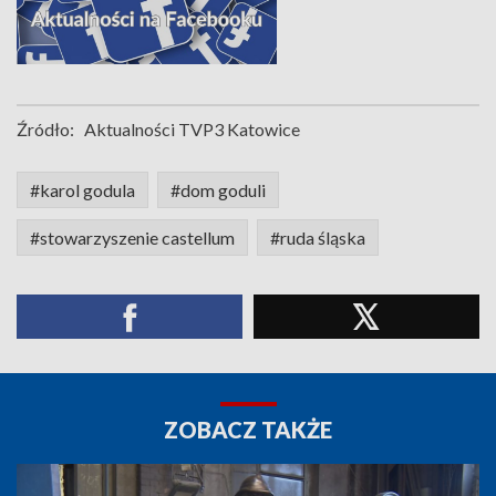
Źródło:
Aktualności TVP3 Katowice
#karol godula
#dom goduli
#stowarzyszenie castellum
#ruda śląska
ZOBACZ TAKŻE