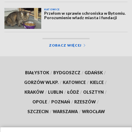
KATOWICE
Przełom w sprawie schroniska w Bytomiu.
Porozumienie władz miasta i fundacji
ZOBACZ WIĘCEJ
BIAŁYSTOK
/
BYDGOSZCZ
/
GDAŃSK
/
GORZÓW WLKP.
/
KATOWICE
/
KIELCE
/
KRAKÓW
/
LUBLIN
/
ŁÓDŹ
/
OLSZTYN
/
OPOLE
/
POZNAŃ
/
RZESZÓW
/
SZCZECIN
/
WARSZAWA
/
WROCŁAW