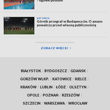
- ligowe podium
KATOWICE
Górnik przegrał w Budapeszcie. O awans
powalczy przed własną publicznością
ZOBACZ WIĘCEJ
BIAŁYSTOK
/
BYDGOSZCZ
/
GDAŃSK
/
GORZÓW WLKP.
/
KATOWICE
/
KIELCE
/
KRAKÓW
/
LUBLIN
/
ŁÓDŹ
/
OLSZTYN
/
OPOLE
/
POZNAŃ
/
RZESZÓW
/
SZCZECIN
/
WARSZAWA
/
WROCŁAW