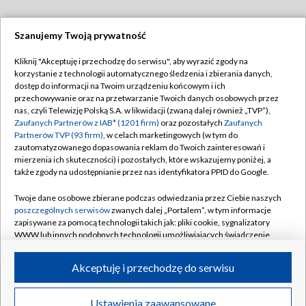
Szanujemy Twoją prywatność
Dołącz do nas:
Kliknij "Akceptuję i przechodzę do serwisu", aby wyrazić zgody na
korzystanie z technologii automatycznego śledzenia i zbierania danych,
TVP
dostęp do informacji na Twoim urządzeniu końcowym i ich
Abonament TVP
przechowywanie oraz na przetwarzanie Twoich danych osobowych przez
Regulamin TVP
nas, czyli Telewizję Polską S.A. w likwidacji (zwaną dalej również „TVP”),
Emisja w TVP
Polityka prywatności
Zaufanych Partnerów z IAB* (1201 firm)
oraz pozostałych
Zaufanych
Partnerów TVP (93 firm)
, w celach marketingowych (w tym do
Centrum informacji TVP
Moje zgody
zautomatyzowanego dopasowania reklam do Twoich zainteresowań i
mierzenia ich skuteczności) i pozostałych, które wskazujemy poniżej, a
Naziemna Telewizja Cyfrowa
Pomoc
także zgody na udostępnianie przez nas identyfikatora PPID do Google.
Sklep TVP
Biuro reklamy
Twoje dane osobowe zbierane podczas odwiedzania przez Ciebie naszych
Rada Programowa
Kontakt
poszczególnych serwisów
zwanych dalej „Portalem”, w tym informacje
zapisywane za pomocą technologii takich jak: pliki cookie, sygnalizatory
System NOS
WWW lub innych podobnych technologii umożliwiających świadczenie
dopasowanych i bezpiecznych usług, personalizację treści oraz reklam,
Informacje o nadawcy
Kanały
udostępnianie funkcji mediów społecznościowych oraz analizowanie
Akceptuję i przechodzę do serwisu
ruchu w Internecie.
Program dla prasy
©2026 Telewizja Polska S.A. w likwidacji
Biuro Reklamy
Twoje dane osobowe zbierane podczas odwiedzania przez Ciebie
Ustawienia zaawansowane