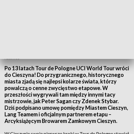
Po 13 latach Tour de Pologne UCI World Tour wróci do Cieszyna. Fot. TVP3
Katowice
Po 13 latach Tour de Pologne UCI World Tour wróci
do Cieszyna! Do przygranicznego, historycznego
miasta zjadą się najlepsi kolarze świata, którzy
powalczą o cenne zwycięstwo etapowe. W
przeszłości wygrywali tam między innymi tacy
mistrzowie, jak Peter Sagan czy Zdenek Stybar.
Dziś podpisano umowę pomiędzy Miastem Cieszyn,
Lang Teamem i oficjalnym partnerem etapu –
Arcyksiążęcym Browarem Zamkowym Cieszyn.
W Cieszynie swoje pierwsze kroki w Tour de Pologne stawiał