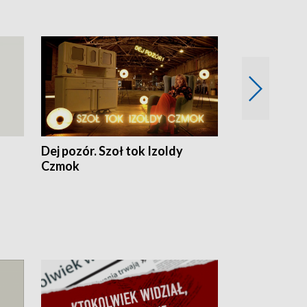
Dej pozór. Szoł tok Izoldy
Dzień z blisk
Czmok