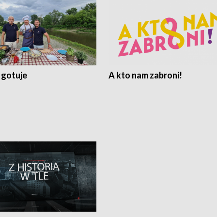
 gotuje
A kto nam zabroni!