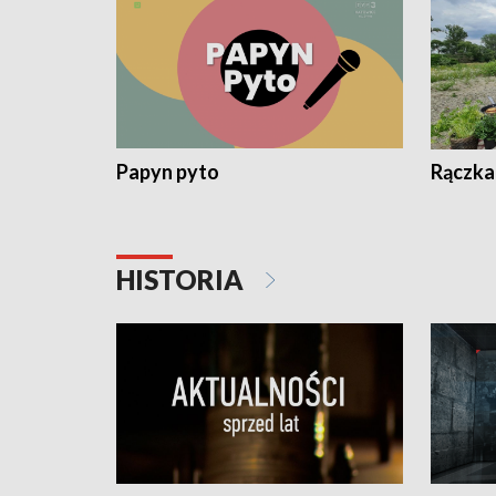
Papyn pyto
Rączka
HISTORIA