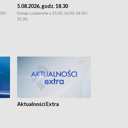
5.08.2026, godz. 18.30
4.08.2026, g
30 i
Emisja codziennie o 15.30, 16.30, 18.30 i
Emisja codziennie
21.30.
21.30.
Aktualności Extra