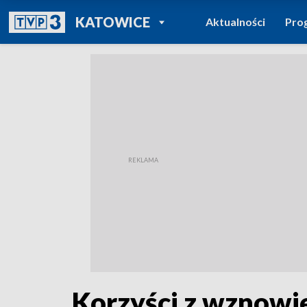
POWRÓT DO
KATOWICE
Aktualności
Pro
TVP REGIONY
Korzyści z wznowie