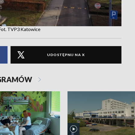
 Fot. TVP3 Katowice
UDOSTĘPNIJ NA X
OGRAMÓW