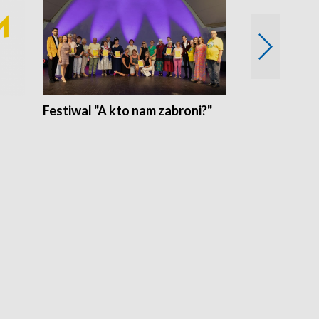
Festiwal "A kto nam zabroni?"
Mikrokosmo