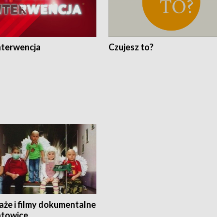
nterwencja
Czujesz to?
aże i filmy dokumentalne
towice