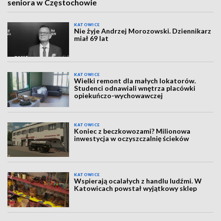
seniora w Częstochowie
KATOWICE
Nie żyje Andrzej Morozowski. Dziennikarz
miał 69 lat
KATOWICE
Wielki remont dla małych lokatorów.
Studenci odnawiali wnętrza placówki
opiekuńczo-wychowawczej
KATOWICE
Koniec z beczkowozami? Milionowa
inwestycja w oczyszczalnię ścieków
KATOWICE
Wspierają ocalałych z handlu ludźmi. W
Katowicach powstał wyjątkowy sklep