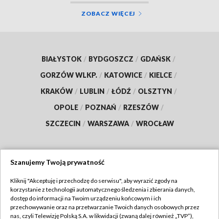
ZOBACZ WIĘCEJ
BIAŁYSTOK
/
BYDGOSZCZ
/
GDAŃSK
/
GORZÓW WLKP.
/
KATOWICE
/
KIELCE
/
KRAKÓW
/
LUBLIN
/
ŁÓDŹ
/
OLSZTYN
/
OPOLE
/
POZNAŃ
/
RZESZÓW
/
SZCZECIN
/
WARSZAWA
/
WROCŁAW
Szanujemy Twoją prywatność
Dołącz do nas:
Kliknij "Akceptuję i przechodzę do serwisu", aby wyrazić zgody na
korzystanie z technologii automatycznego śledzenia i zbierania danych,
TVP
dostęp do informacji na Twoim urządzeniu końcowym i ich
Abonament TVP
przechowywanie oraz na przetwarzanie Twoich danych osobowych przez
Regulamin TVP
nas, czyli Telewizję Polską S.A. w likwidacji (zwaną dalej również „TVP”),