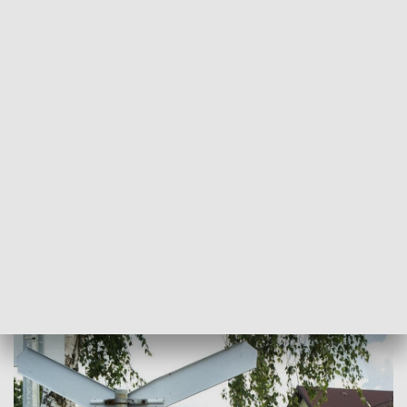
tym, że rozpędzony pociąg może mieć drogę hamowania
równą nawet trzynastu boiskom piłkarskim. Różnica mas
pomiędzy składem towarowym a samochodem osobowym
jest taka, jak między pojazdem a puszką po napoju.
#ŻółtaNaklejkaPLK
Na 14 tysiącach przejazdów kolejowo-drogowych pojawiły
się Żółte Naklejki. Znajdują się na napędach rogatek lub na
krzyżach świętego Andrzeja od strony torów. Na każdej
takiej naklejce umieszczony został indywidualny numer
identyfikacyjny przejazdu składający się z 9 cyfr.
Przedstawione w ten sposób informacje pozwalają na
precyzyjną identyfikację lokalizacji przejazdu lub przejścia.