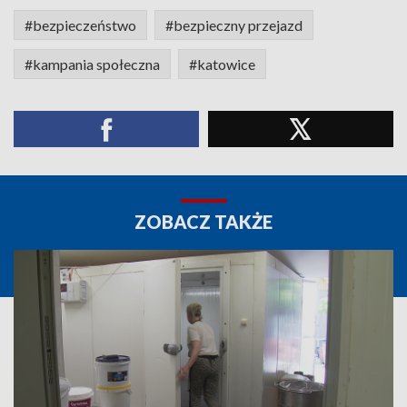
#bezpieczeństwo
#bezpieczny przejazd
#kampania społeczna
#katowice
ZOBACZ TAKŻE