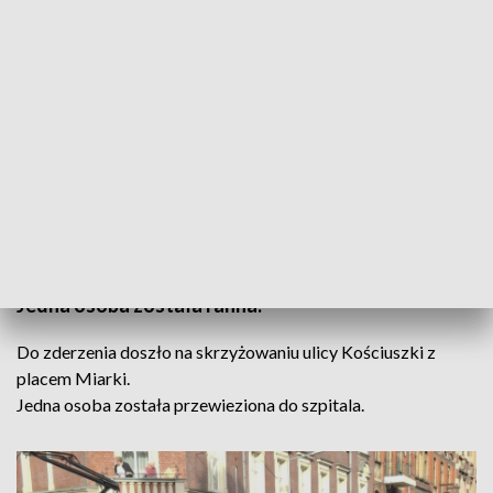
Zderzenie autobusu z tramwajem w Katowicach. Fot. Karol Barłowski
W czwartek około godziny 17. w Katowicach
autobus miejski linii 51 zderzył się z tramwajem.
Jedna osoba została ranna.
Do zderzenia doszło na skrzyżowaniu ulicy Kościuszki z
placem Miarki.
Jedna osoba została przewieziona do szpitala.