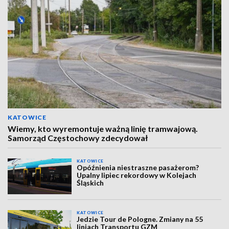
KATOWICE
Wiemy, kto wyremontuje ważną linię tramwajową.
Samorząd Częstochowy zdecydował
KATOWICE
Opóźnienia niestraszne pasażerom?
Upalny lipiec rekordowy w Kolejach
Śląskich
KATOWICE
Jedzie Tour de Pologne. Zmiany na 55
liniach Transportu GZM