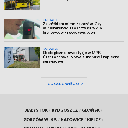
KATOWICE
Za kółkiem mimo zakazów. Czy
ministerstwo zaostrzy kary dla
kierowców - recydywistów?
KATOWICE
Ekologiczne inwestycje w MPK
Częstochowa. Nowe autobusy i zaplecze
serwisowe
ZOBACZ WIĘCEJ
BIAŁYSTOK
/
BYDGOSZCZ
/
GDAŃSK
/
GORZÓW WLKP.
/
KATOWICE
/
KIELCE
/