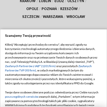
KRAKÓW
/
LUBLIN
/
ŁÓDŹ
/
OLSZTYN
/
OPOLE
/
POZNAŃ
/
RZESZÓW
/
SZCZECIN
/
WARSZAWA
/
WROCŁAW
Szanujemy Twoją prywatność
Dołącz do nas:
Kliknij "Akceptuję i przechodzę do serwisu", aby wyrazić zgody na
korzystanie z technologii automatycznego śledzenia i zbierania danych,
TVP
dostęp do informacji na Twoim urządzeniu końcowym i ich
Abonament TVP
przechowywanie oraz na przetwarzanie Twoich danych osobowych przez
Regulamin TVP
nas, czyli Telewizję Polską S.A. w likwidacji (zwaną dalej również „TVP”),
Emisja w TVP
Polityka prywatności
Zaufanych Partnerów z IAB* (1201 firm)
oraz pozostałych
Zaufanych
Partnerów TVP (93 firm)
, w celach marketingowych (w tym do
Centrum informacji TVP
Moje zgody
zautomatyzowanego dopasowania reklam do Twoich zainteresowań i
mierzenia ich skuteczności) i pozostałych, które wskazujemy poniżej, a
Naziemna Telewizja Cyfrowa
Pomoc
także zgody na udostępnianie przez nas identyfikatora PPID do Google.
Sklep TVP
Biuro reklamy
Twoje dane osobowe zbierane podczas odwiedzania przez Ciebie naszych
Rada Programowa
Kontakt
poszczególnych serwisów
zwanych dalej „Portalem”, w tym informacje
zapisywane za pomocą technologii takich jak: pliki cookie, sygnalizatory
System NOS
WWW lub innych podobnych technologii umożliwiających świadczenie