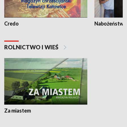
Credo
Nabożeństwa 
ROLNICTWO I WIEŚ
Za miastem