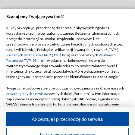
Szanujemy Twoją prywatność
Dołącz do nas:
Kliknij "Akceptuję i przechodzę do serwisu", aby wyrazić zgody na
korzystanie z technologii automatycznego śledzenia i zbierania danych,
TVP
dostęp do informacji na Twoim urządzeniu końcowym i ich
Abonament TVP
przechowywanie oraz na przetwarzanie Twoich danych osobowych przez
Regulamin TVP
nas, czyli Telewizję Polską S.A. w likwidacji (zwaną dalej również „TVP”),
Emisja w TVP
Polityka prywatności
Zaufanych Partnerów z IAB* (1201 firm)
oraz pozostałych
Zaufanych
Partnerów TVP (93 firm)
, w celach marketingowych (w tym do
Centrum informacji TVP
Moje zgody
zautomatyzowanego dopasowania reklam do Twoich zainteresowań i
mierzenia ich skuteczności) i pozostałych, które wskazujemy poniżej, a
Naziemna Telewizja Cyfrowa
Pomoc
także zgody na udostępnianie przez nas identyfikatora PPID do Google.
Sklep TVP
Biuro reklamy
Twoje dane osobowe zbierane podczas odwiedzania przez Ciebie naszych
Rada Programowa
Kontakt
poszczególnych serwisów
zwanych dalej „Portalem”, w tym informacje
zapisywane za pomocą technologii takich jak: pliki cookie, sygnalizatory
System NOS
WWW lub innych podobnych technologii umożliwiających świadczenie
dopasowanych i bezpiecznych usług, personalizację treści oraz reklam,
Informacje o nadawcy
Kanały
udostępnianie funkcji mediów społecznościowych oraz analizowanie
Akceptuję i przechodzę do serwisu
ruchu w Internecie.
Program dla prasy
©2026 Telewizja Polska S.A. w likwidacji
Biuro Reklamy
Twoje dane osobowe zbierane podczas odwiedzania przez Ciebie
Ustawienia zaawansowane