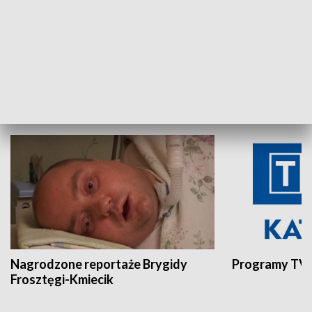
Aktualności sprzed lat
Z historią w tl
INNE
Nagrodzone reportaże Brygidy
Programy TVP
Frosztęgi-Kmiecik