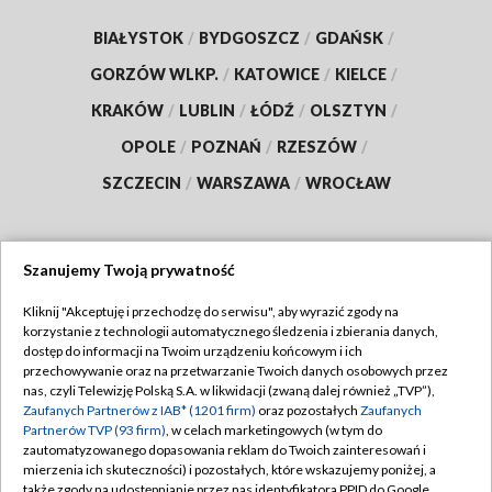
BIAŁYSTOK
/
BYDGOSZCZ
/
GDAŃSK
/
GORZÓW WLKP.
/
KATOWICE
/
KIELCE
/
KRAKÓW
/
LUBLIN
/
ŁÓDŹ
/
OLSZTYN
/
OPOLE
/
POZNAŃ
/
RZESZÓW
/
SZCZECIN
/
WARSZAWA
/
WROCŁAW
Szanujemy Twoją prywatność
Dołącz do nas:
Kliknij "Akceptuję i przechodzę do serwisu", aby wyrazić zgody na
korzystanie z technologii automatycznego śledzenia i zbierania danych,
TVP
dostęp do informacji na Twoim urządzeniu końcowym i ich
Abonament TVP
przechowywanie oraz na przetwarzanie Twoich danych osobowych przez
Regulamin TVP
nas, czyli Telewizję Polską S.A. w likwidacji (zwaną dalej również „TVP”),
Emisja w TVP
Polityka prywatności
Zaufanych Partnerów z IAB* (1201 firm)
oraz pozostałych
Zaufanych
Partnerów TVP (93 firm)
, w celach marketingowych (w tym do
Centrum informacji TVP
Moje zgody
zautomatyzowanego dopasowania reklam do Twoich zainteresowań i
mierzenia ich skuteczności) i pozostałych, które wskazujemy poniżej, a
Naziemna Telewizja Cyfrowa
Pomoc
także zgody na udostępnianie przez nas identyfikatora PPID do Google.