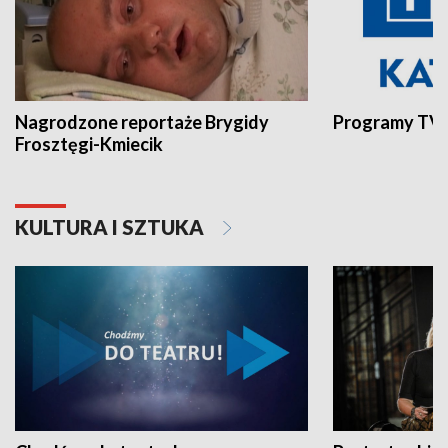
Nagrodzone reportaże Brygidy
Programy TVP
Frosztęgi-Kmiecik
KULTURA I SZTUKA