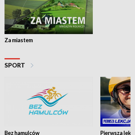
Za miastem
SPORT
Bez hamulców
Pierwsza lekc