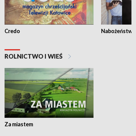
Credo
Nabożeństwa 
ROLNICTWO I WIEŚ
Za miastem