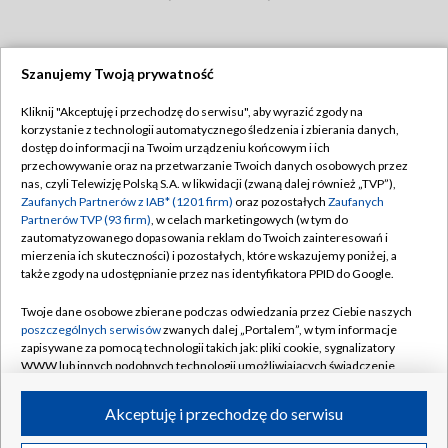
Szanujemy Twoją prywatność
Dołącz do nas:
Kliknij "Akceptuję i przechodzę do serwisu", aby wyrazić zgody na
korzystanie z technologii automatycznego śledzenia i zbierania danych,
TVP
dostęp do informacji na Twoim urządzeniu końcowym i ich
Abonament TVP
przechowywanie oraz na przetwarzanie Twoich danych osobowych przez
Regulamin TVP
nas, czyli Telewizję Polską S.A. w likwidacji (zwaną dalej również „TVP”),
Emisja w TVP
Polityka prywatności
Zaufanych Partnerów z IAB* (1201 firm)
oraz pozostałych
Zaufanych
Partnerów TVP (93 firm)
, w celach marketingowych (w tym do
Centrum informacji TVP
Moje zgody
zautomatyzowanego dopasowania reklam do Twoich zainteresowań i
mierzenia ich skuteczności) i pozostałych, które wskazujemy poniżej, a
Naziemna Telewizja Cyfrowa
Pomoc
także zgody na udostępnianie przez nas identyfikatora PPID do Google.
Sklep TVP
Biuro reklamy
Twoje dane osobowe zbierane podczas odwiedzania przez Ciebie naszych
Rada Programowa
Kontakt
poszczególnych serwisów
zwanych dalej „Portalem”, w tym informacje
zapisywane za pomocą technologii takich jak: pliki cookie, sygnalizatory
System NOS
WWW lub innych podobnych technologii umożliwiających świadczenie
dopasowanych i bezpiecznych usług, personalizację treści oraz reklam,
Informacje o nadawcy
Kanały
udostępnianie funkcji mediów społecznościowych oraz analizowanie
Akceptuję i przechodzę do serwisu
ruchu w Internecie.
Program dla prasy
©2026 Telewizja Polska S.A. w likwidacji