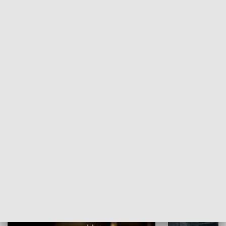
WYPOCZYNEK I REKREACJA
Papyn pyto
Rączka gotuje
HISTORIA