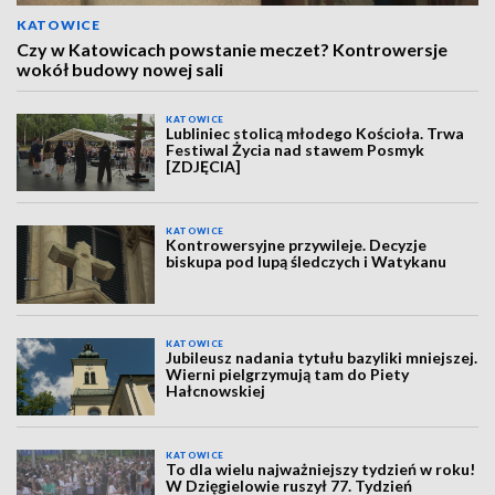
KATOWICE
Czy w Katowicach powstanie meczet? Kontrowersje
wokół budowy nowej sali
KATOWICE
Lubliniec stolicą młodego Kościoła. Trwa
Festiwal Życia nad stawem Posmyk
[ZDJĘCIA]
KATOWICE
Kontrowersyjne przywileje. Decyzje
biskupa pod lupą śledczych i Watykanu
KATOWICE
Jubileusz nadania tytułu bazyliki mniejszej.
Wierni pielgrzymują tam do Piety
Hałcnowskiej
KATOWICE
To dla wielu najważniejszy tydzień w roku!
W Dzięgielowie ruszył 77. Tydzień