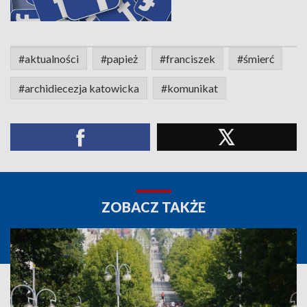
#aktualności
#papież
#franciszek
#śmierć
#archidiecezja katowicka
#komunikat
ZOBACZ TAKŻE