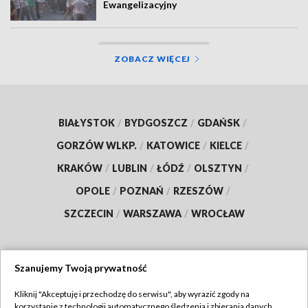
Ewangelizacyjny
ZOBACZ WIĘCEJ
BIAŁYSTOK
/
BYDGOSZCZ
/
GDAŃSK
/
GORZÓW WLKP.
/
KATOWICE
/
KIELCE
/
KRAKÓW
/
LUBLIN
/
ŁÓDŹ
/
OLSZTYN
/
OPOLE
/
POZNAŃ
/
RZESZÓW
/
SZCZECIN
/
WARSZAWA
/
WROCŁAW
Szanujemy Twoją prywatność
Dołącz do nas:
Kliknij "Akceptuję i przechodzę do serwisu", aby wyrazić zgody na
korzystanie z technologii automatycznego śledzenia i zbierania danych,