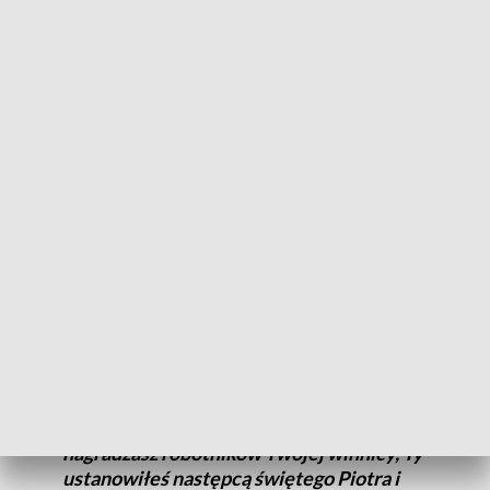
Słowa otuchy płyną do Stolicy Piotrowej z całego świata -
także z Katowic. Biskup Marek Szkudło z specjalnym
komunikacie zaapelował o modlitwę za duszę zmarłego Ojca
Świętego.
Z głębokim smutkiem przyjąłem
wiadomość o śmierci Ojca Świętego
Franciszka, Następcy Świętego Piotra i
Biskupa Rzymu. Niech odejście do domu
Ojca papieża, któremu Chrystus
powierzył szczególną misję przewodzenia
całemu Kościołowi i utwierdzania braci w
wierze, stanie się dla nas wezwaniem do
modlitwy w jego intencji: Wszechmogący
i wierny Boże, Ty sprawiedliwie
nagradzasz robotników Twojej winnicy, Ty
ustanowiłeś następcą świętego Piotra i