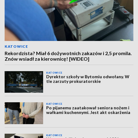
KATOWICE
Rekordzista? Miał 6 dożywotnich zakazów i 2,5 promila.
Znów wsiadł za kierownicę! [WIDEO]
KATOWICE
Dyrektor szkoły w Bytomiu odwołany. W
tle zarzuty prokuratorskie
KATOWICE
Po pijanemu zaatakował seniora nożem i
wałkami kuchennymi. Jest akt oskarżenia
KATOWICE