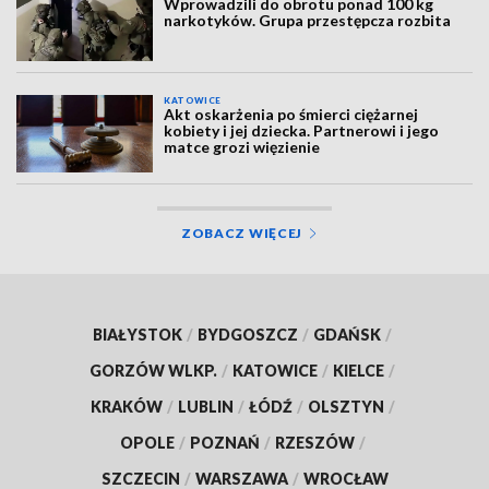
Wprowadzili do obrotu ponad 100 kg
narkotyków. Grupa przestępcza rozbita
KATOWICE
Akt oskarżenia po śmierci ciężarnej
kobiety i jej dziecka. Partnerowi i jego
matce grozi więzienie
ZOBACZ WIĘCEJ
BIAŁYSTOK
/
BYDGOSZCZ
/
GDAŃSK
/
GORZÓW WLKP.
/
KATOWICE
/
KIELCE
/
KRAKÓW
/
LUBLIN
/
ŁÓDŹ
/
OLSZTYN
/
OPOLE
/
POZNAŃ
/
RZESZÓW
/
SZCZECIN
/
WARSZAWA
/
WROCŁAW