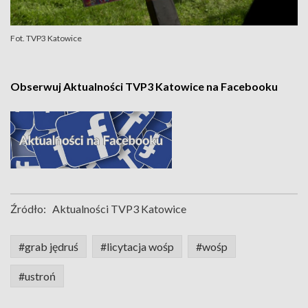
Fot. TVP3 Katowice
Obserwuj Aktualności TVP3 Katowice na Facebooku
Źródło:
Aktualności TVP3 Katowice
#grab jędruś
#licytacja wośp
#wośp
#ustroń