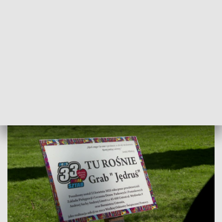
Orkiestry, było przedmiotem aukcji internetowej, podczas
tegorocznego finału Wielkiej Orkiestry Świątecznej Pomocy
w Ustroniu.
Zwycięzca licytacji wpłacił 6 tysięcy złotych na rzecz
Wielkiej Orkiestry, która zbierała w tym roku fundusze na
rzecz onkologii i hematologii dziecięcej. W sumie w Ustroniu,
podczas styczniowego finału, zebrano ponad 160 tysięcy
złotych.