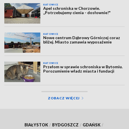
KATOWICE
Apel schroniska w Chorzowie.
„Potrzebujemy cienia - dosłownie!"
KATOWICE
Nowe centrum Dąbrowy Górniczej coraz
bliżej. Miasto zamawia wyposażenie
KATOWICE
Przełom w sprawie schroniska w Bytomiu.
Porozumienie władz miasta i fundacji
ZOBACZ WIĘCEJ
BIAŁYSTOK
/
BYDGOSZCZ
/
GDAŃSK
/