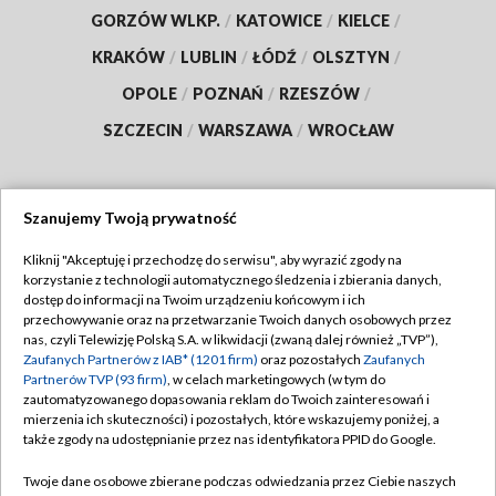
GORZÓW WLKP.
/
KATOWICE
/
KIELCE
/
KRAKÓW
/
LUBLIN
/
ŁÓDŹ
/
OLSZTYN
/
OPOLE
/
POZNAŃ
/
RZESZÓW
/
SZCZECIN
/
WARSZAWA
/
WROCŁAW
Szanujemy Twoją prywatność
Dołącz do nas:
Kliknij "Akceptuję i przechodzę do serwisu", aby wyrazić zgody na
korzystanie z technologii automatycznego śledzenia i zbierania danych,
TVP
dostęp do informacji na Twoim urządzeniu końcowym i ich
Abonament TVP
przechowywanie oraz na przetwarzanie Twoich danych osobowych przez
Regulamin TVP
nas, czyli Telewizję Polską S.A. w likwidacji (zwaną dalej również „TVP”),
Emisja w TVP
Polityka prywatności
Zaufanych Partnerów z IAB* (1201 firm)
oraz pozostałych
Zaufanych
Partnerów TVP (93 firm)
, w celach marketingowych (w tym do
Centrum informacji TVP
Moje zgody
zautomatyzowanego dopasowania reklam do Twoich zainteresowań i
mierzenia ich skuteczności) i pozostałych, które wskazujemy poniżej, a
Naziemna Telewizja Cyfrowa
Pomoc
także zgody na udostępnianie przez nas identyfikatora PPID do Google.
Sklep TVP
Biuro reklamy
Twoje dane osobowe zbierane podczas odwiedzania przez Ciebie naszych