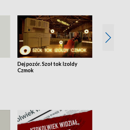
Dej pozór. Szoł tok Izoldy
Dzień z blisk
Czmok