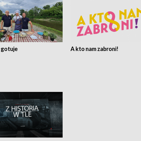
 gotuje
A kto nam zabroni!