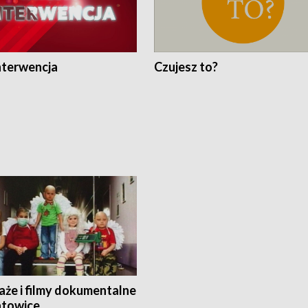
nterwencja
Czujesz to?
aże i filmy dokumentalne
towice