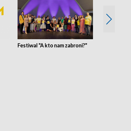
Festiwal "A kto nam zabroni?"
Mikrokosmo