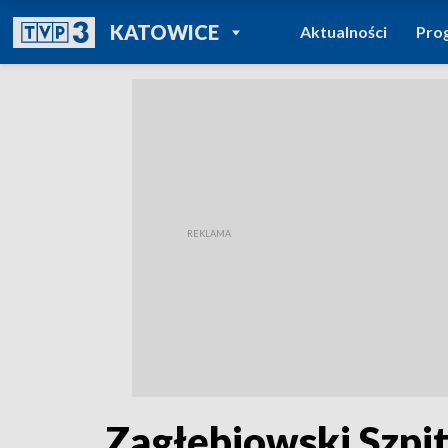
POWRÓT DO
KATOWICE
Aktualności
Pro
TVP REGIONY
Zagłębiowski Szpita