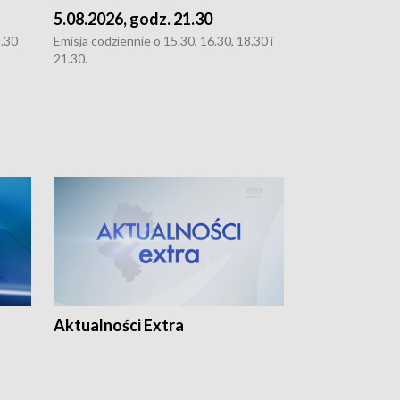
5.08.2026, godz. 21.30
5.08.2026, g
8.30
Emisja codziennie o 15.30, 16.30, 18.30 i
Emisja codziennie
21.30.
21.30.
Aktualności Extra