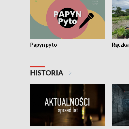
Papyn pyto
Rączka
HISTORIA