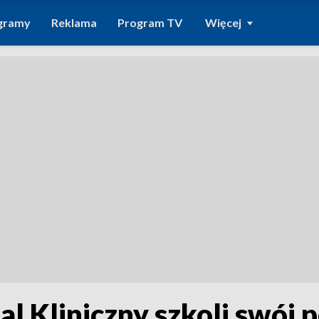
gramy
Reklama
Program TV
Więcej
l Kliniczny szkoli swój p