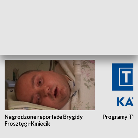
Aktualności sprzed lat
Z historią w tl
INNE
Nagrodzone reportaże Brygidy
Programy TVP
Frosztęgi-Kmiecik