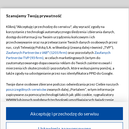
Szanujemy Twoją prywatność
Dołącz do nas:
Kliknij "Akceptuję i przechodzę do serwisu", aby wyrazić zgody na
korzystanie z technologii automatycznego śledzenia i zbierania danych,
TVP
dostęp do informacji na Twoim urządzeniu końcowym i ich
Abonament TVP
przechowywanie oraz na przetwarzanie Twoich danych osobowych przez
Regulamin TVP
nas, czyli Telewizję Polską S.A. w likwidacji (zwaną dalej również „TVP”),
Emisja w TVP
Polityka prywatności
Zaufanych Partnerów z IAB* (1201 firm)
oraz pozostałych
Zaufanych
Partnerów TVP (93 firm)
, w celach marketingowych (w tym do
Centrum informacji TVP
Moje zgody
zautomatyzowanego dopasowania reklam do Twoich zainteresowań i
mierzenia ich skuteczności) i pozostałych, które wskazujemy poniżej, a
Naziemna Telewizja Cyfrowa
Pomoc
także zgody na udostępnianie przez nas identyfikatora PPID do Google.
Sklep TVP
Biuro reklamy
Twoje dane osobowe zbierane podczas odwiedzania przez Ciebie naszych
Rada Programowa
Kontakt
poszczególnych serwisów
zwanych dalej „Portalem”, w tym informacje
zapisywane za pomocą technologii takich jak: pliki cookie, sygnalizatory
System NOS
WWW lub innych podobnych technologii umożliwiających świadczenie
dopasowanych i bezpiecznych usług, personalizację treści oraz reklam,
Informacje o nadawcy
Kanały
udostępnianie funkcji mediów społecznościowych oraz analizowanie
Akceptuję i przechodzę do serwisu
ruchu w Internecie.
Program dla prasy
©2026 Telewizja Polska S.A. w likwidacji
Biuro Reklamy
Twoje dane osobowe zbierane podczas odwiedzania przez Ciebie
Ustawienia zaawansowane