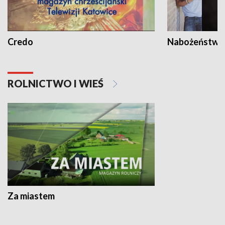
Credo
Nabożeństwa 
ROLNICTWO I WIEŚ
Za miastem