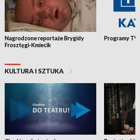
Nagrodzone reportaże Brygidy
Programy TVP
Frosztęgi-Kmiecik
KULTURA I SZTUKA