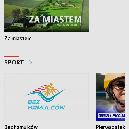
Za miastem
SPORT
Bez hamulców
Pierwsza lekc