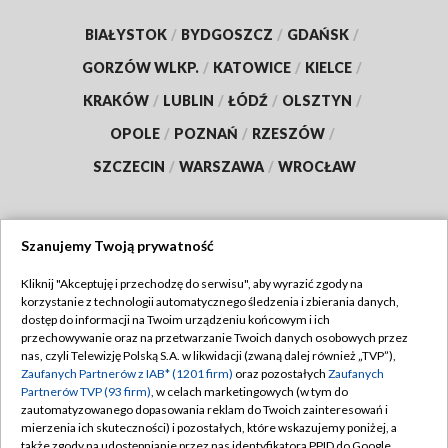
BIAŁYSTOK
/
BYDGOSZCZ
/
GDAŃSK
/
GORZÓW WLKP.
/
KATOWICE
/
KIELCE
/
KRAKÓW
/
LUBLIN
/
ŁÓDŹ
/
OLSZTYN
/
OPOLE
/
POZNAŃ
/
RZESZÓW
/
SZCZECIN
/
WARSZAWA
/
WROCŁAW
Szanujemy Twoją prywatność
Dołącz do nas:
Kliknij "Akceptuję i przechodzę do serwisu", aby wyrazić zgody na
korzystanie z technologii automatycznego śledzenia i zbierania danych,
TVP
dostęp do informacji na Twoim urządzeniu końcowym i ich
Abonament TVP
przechowywanie oraz na przetwarzanie Twoich danych osobowych przez
Regulamin TVP
nas, czyli Telewizję Polską S.A. w likwidacji (zwaną dalej również „TVP”),
Emisja w TVP
Polityka prywatności
Zaufanych Partnerów z IAB* (1201 firm)
oraz pozostałych
Zaufanych
Partnerów TVP (93 firm)
, w celach marketingowych (w tym do
Centrum informacji TVP
Moje zgody
zautomatyzowanego dopasowania reklam do Twoich zainteresowań i
mierzenia ich skuteczności) i pozostałych, które wskazujemy poniżej, a
Naziemna Telewizja Cyfrowa
Pomoc
także zgody na udostępnianie przez nas identyfikatora PPID do Google.