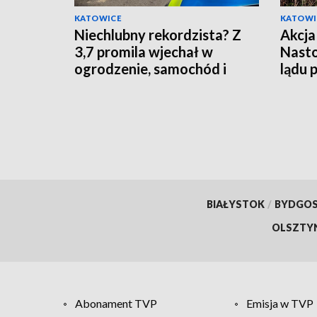
KATOWICE
KATOWI
Niechlubny rekordzista? Z
Akcja
3,7 promila wjechał w
Nasto
ogrodzenie, samochód i
lądu 
szlaban!
BIAŁYSTOK
/
BYDGO
OLSZTY
Abonament TVP
Emisja w TVP