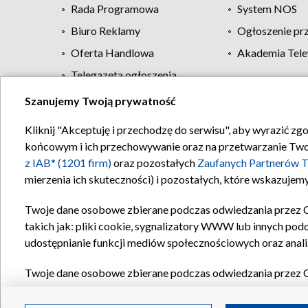
Rada Programowa
System NOS
Biuro Reklamy
Ogłoszenie pr
Oferta Handlowa
Akademia Tele
Telegazeta ogłoszenia
Szanujemy Twoją prywatność
Regulamin TVP
Kliknij "Akceptuję i przechodzę do serwisu", aby wyrazić zg
końcowym i ich przechowywanie oraz na przetwarzanie Twoich
z IAB* (1201 firm)
oraz pozostałych
Zaufanych Partnerów T
mierzenia ich skuteczności) i pozostałych, które wskazujemy
Twoje dane osobowe zbierane podczas odwiedzania przez 
takich jak: pliki cookie, sygnalizatory WWW lub innych pod
udostępnianie funkcji mediów społecznościowych oraz anali
Twoje dane osobowe zbierane podczas odwiedzania przez 
plików cookie, informacje o Twoich wyszukiwaniach w serwi
Partnerów TVP
dla realizacji następujących celów i funkc