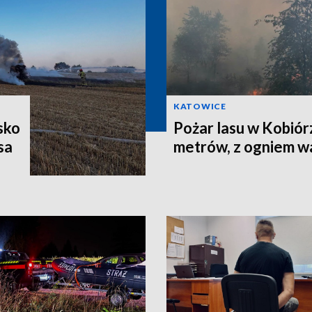
KATOWICE
sko
Pożar lasu w Kobiór
sa
metrów, z ogniem w