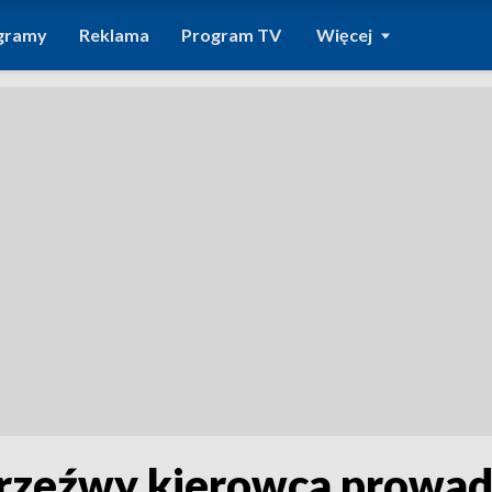
gramy
Reklama
Program TV
Więcej
rzeźwy kierowca prowad