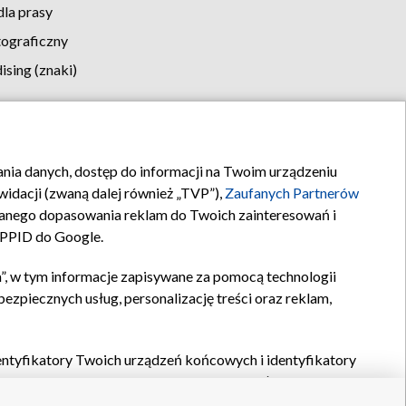
la prasy
tograficzny
sing (znaki)
klamy
Kontakt
rania danych, dostęp do informacji na Twoim urządzeniu
idacji (zwaną dalej również „TVP”),
Zaufanych Partnerów
anego dopasowania reklam do Twoich zainteresowań i
a PPID do Google.
”, w tym informacje zapisywane za pomocą technologii
zpiecznych usług, personalizację treści oraz reklam,
identyfikatory Twoich urządzeń końcowych i identyfikatory
P,
Zaufanych Partnerów z IAB
oraz pozostałych
Zaufanych
 wyboru podstawowych reklam, wyboru spersonalizowanych