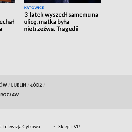
KATOWICE
3-latek wyszedł samemu na
jechał
ulicę, matka była
a
nietrzeźwa. Tragedii
zapobiegła reakcja
świadków
KÓW
/
LUBLIN
/
ŁÓDŹ
/
ROCŁAW
 Telewizja Cyfrowa
Sklep TVP