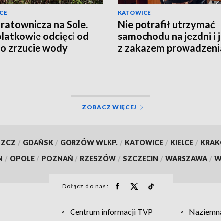
CE
KATOWICE
 ratownicza na Sole.
Nie potrafił utrzymać
latkowie odcięci od
samochodu na jezdni i 
po zrzucie wody
z zakazem prowadzeni
pojazdów
ZOBACZ WIĘCEJ
SZCZ
/
GDAŃSK
/
GORZÓW WLKP.
/
KATOWICE
/
KIELCE
/
KRA
N
/
OPOLE
/
POZNAŃ
/
RZESZÓW
/
SZCZECIN
/
WARSZAWA
/
W
Dołącz do nas:
Centrum informacji TVP
Naziemna