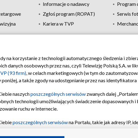
Informacje o nadawcy
Program d
zetargowe
Zgłoś program (ROPAT)
Serwis fo
wizyjna
Kariera w TVP
Merchandi
Polityka prywatności
Moje zgody
Pomoc
Biuro re
ody na korzystanie z technologii automatycznego śledzenia i zbie
 danych osobowych przez nas, czyli Telewizję Polską S.A. w likw
VP (93 firm)
, w celach marketingowych (w tym do zautomatyzow
 poniżej, a także zgody na udostępnianie przez nas identyfikator
Ciebie naszych
poszczególnych serwisów
zwanych dalej „Portalem
obnych technologii umożliwiających świadczenie dopasowanych i be
zowanie ruchu w Internecie.
Ciebie
poszczególnych serwisów
na Portalu, takie jak adresy IP, 
sach Portalu czy historia odwiedzin będą przetwarzane przez TV
ji: przechowywania informacji na urządzeniu lub dostęp do nich,