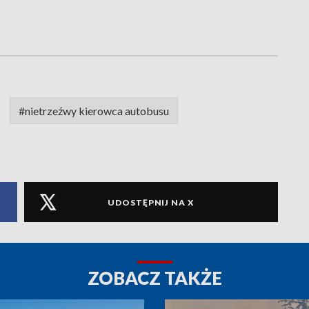
#nietrzeźwy kierowca autobusu
UDOSTĘPNIJ NA X
ZOBACZ TAKŻE