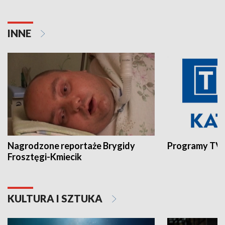
INNE
Nagrodzone reportaże Brygidy
Programy TVP
Frosztęgi-Kmiecik
KULTURA I SZTUKA