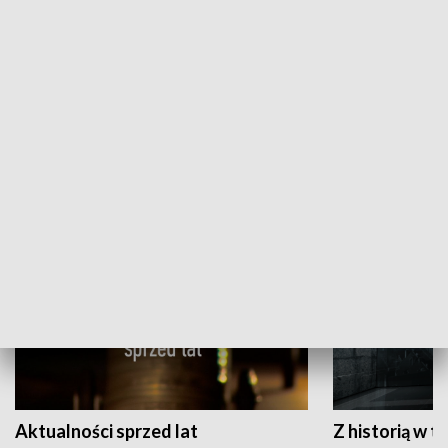
Papyn pyto
Rączka gotuje
HISTORIA
Aktualności sprzed lat
Z historią w tl