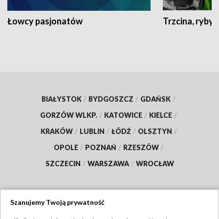
Łowcy pasjonatów
Trzcina, ryby 
BIAŁYSTOK
/
BYDGOSZCZ
/
GDAŃSK
/
GORZÓW WLKP.
/
KATOWICE
/
KIELCE
/
KRAKÓW
/
LUBLIN
/
ŁÓDŹ
/
OLSZTYN
/
OPOLE
/
POZNAŃ
/
RZESZÓW
/
SZCZECIN
/
WARSZAWA
/
WROCŁAW
Szanujemy Twoją prywatność
Dołącz do nas: