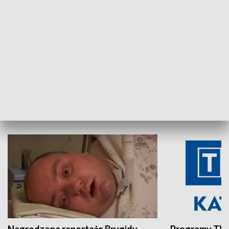
Aktualności sprzed lat
Z historią w tl
INNE