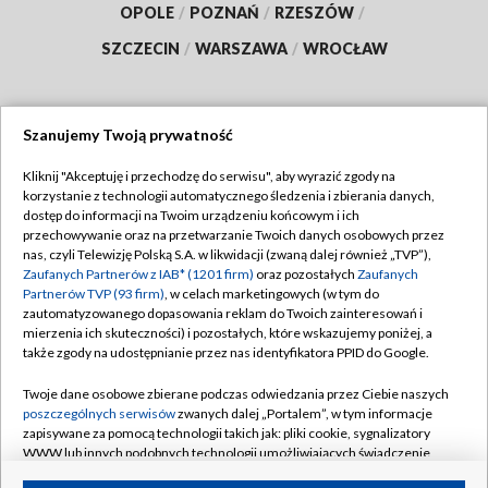
OPOLE
/
POZNAŃ
/
RZESZÓW
/
SZCZECIN
/
WARSZAWA
/
WROCŁAW
Szanujemy Twoją prywatność
Dołącz do nas:
Kliknij "Akceptuję i przechodzę do serwisu", aby wyrazić zgody na
korzystanie z technologii automatycznego śledzenia i zbierania danych,
TVP
dostęp do informacji na Twoim urządzeniu końcowym i ich
Abonament TVP
przechowywanie oraz na przetwarzanie Twoich danych osobowych przez
Regulamin TVP
nas, czyli Telewizję Polską S.A. w likwidacji (zwaną dalej również „TVP”),
Emisja w TVP
Polityka prywatności
Zaufanych Partnerów z IAB* (1201 firm)
oraz pozostałych
Zaufanych
Partnerów TVP (93 firm)
, w celach marketingowych (w tym do
Centrum informacji TVP
Moje zgody
zautomatyzowanego dopasowania reklam do Twoich zainteresowań i
mierzenia ich skuteczności) i pozostałych, które wskazujemy poniżej, a
Naziemna Telewizja Cyfrowa
Pomoc
także zgody na udostępnianie przez nas identyfikatora PPID do Google.
Sklep TVP
Biuro reklamy
Twoje dane osobowe zbierane podczas odwiedzania przez Ciebie naszych
Rada Programowa
Kontakt
poszczególnych serwisów
zwanych dalej „Portalem”, w tym informacje
zapisywane za pomocą technologii takich jak: pliki cookie, sygnalizatory
System NOS
WWW lub innych podobnych technologii umożliwiających świadczenie
dopasowanych i bezpiecznych usług, personalizację treści oraz reklam,
Informacje o nadawcy
Kanały