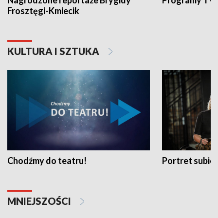
Nagrodzone reportaże Brygidy
Programy TVP
Frosztęgi-Kmiecik
KULTURA I SZTUKA
Chodźmy do teatru!
Portret subi
MNIEJSZOŚCI