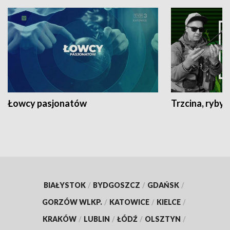
Łowcy pasjonatów
Trzcina, ryby 
BIAŁYSTOK
/
BYDGOSZCZ
/
GDAŃSK
/
GORZÓW WLKP.
/
KATOWICE
/
KIELCE
/
KRAKÓW
/
LUBLIN
/
ŁÓDŹ
/
OLSZTYN
/