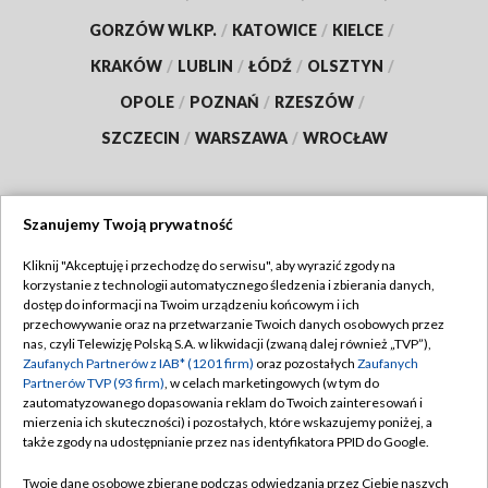
GORZÓW WLKP.
/
KATOWICE
/
KIELCE
/
KRAKÓW
/
LUBLIN
/
ŁÓDŹ
/
OLSZTYN
/
OPOLE
/
POZNAŃ
/
RZESZÓW
/
SZCZECIN
/
WARSZAWA
/
WROCŁAW
Szanujemy Twoją prywatność
Dołącz do nas:
Kliknij "Akceptuję i przechodzę do serwisu", aby wyrazić zgody na
korzystanie z technologii automatycznego śledzenia i zbierania danych,
TVP
dostęp do informacji na Twoim urządzeniu końcowym i ich
Abonament TVP
przechowywanie oraz na przetwarzanie Twoich danych osobowych przez
Regulamin TVP
nas, czyli Telewizję Polską S.A. w likwidacji (zwaną dalej również „TVP”),
Emisja w TVP
Polityka prywatności
Zaufanych Partnerów z IAB* (1201 firm)
oraz pozostałych
Zaufanych
Partnerów TVP (93 firm)
, w celach marketingowych (w tym do
Centrum informacji TVP
Moje zgody
zautomatyzowanego dopasowania reklam do Twoich zainteresowań i
mierzenia ich skuteczności) i pozostałych, które wskazujemy poniżej, a
Naziemna Telewizja Cyfrowa
Pomoc
także zgody na udostępnianie przez nas identyfikatora PPID do Google.
Sklep TVP
Biuro reklamy
Twoje dane osobowe zbierane podczas odwiedzania przez Ciebie naszych