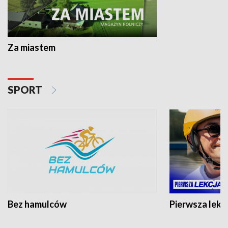
Za miastem
SPORT
Bez hamulców
Pierwsza lekc