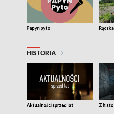
Papyn pyto
Rączka
HISTORIA
Aktualności sprzed lat
Z histo