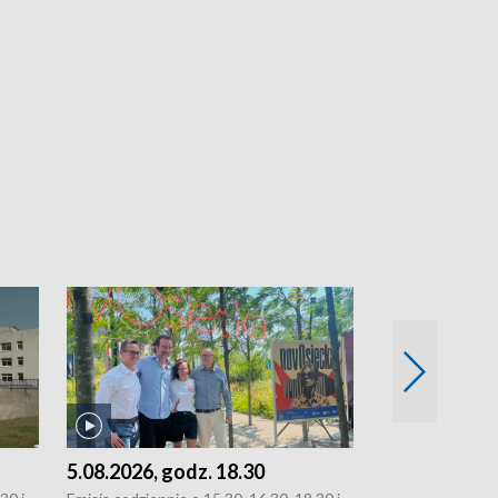
5.08.2026, godz. 18.30
4.08.2026, g