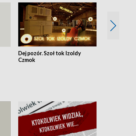
Dej pozór. Szoł tok Izoldy
Dzień z blisk
Czmok