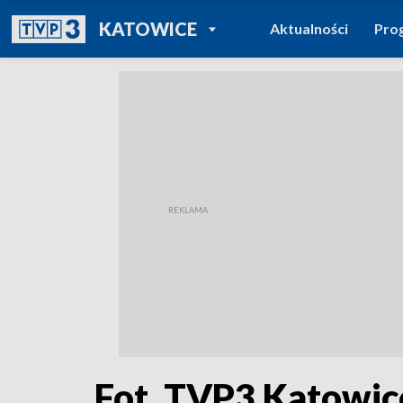
POWRÓT DO
KATOWICE
Aktualności
Pro
TVP REGIONY
Fot. TVP3 Katowic