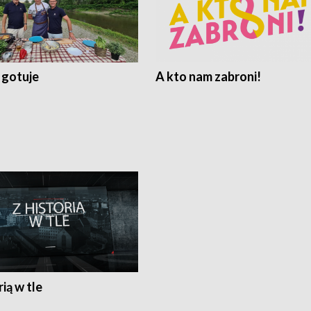
 gotuje
A kto nam zabroni!
rią w tle