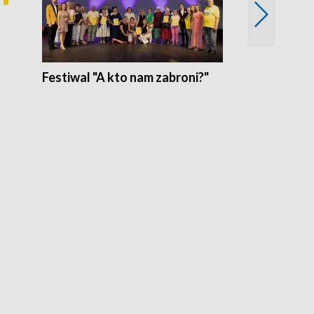
Festiwal "A kto nam zabroni?"
Mikrokosmo