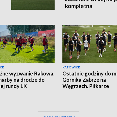
kompletna
CE
KATOWICE
żne wyzwanie Rakowa.
Ostatnie godziny do 
arby na drodze do
Górnika Zabrze na
nej rundy LK
Węgrzech. Piłkarze
zapowiadają walkę