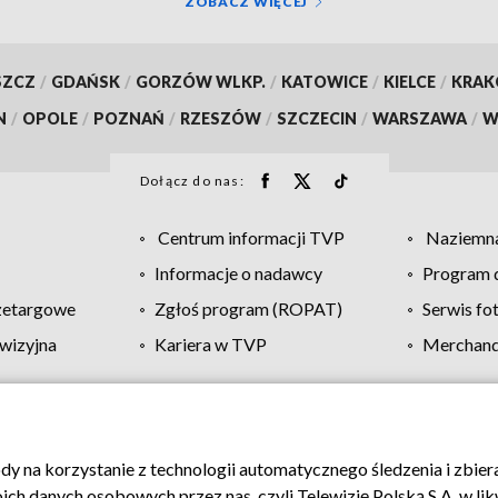
ZOBACZ WIĘCEJ
SZCZ
/
GDAŃSK
/
GORZÓW WLKP.
/
KATOWICE
/
KIELCE
/
KRA
N
/
OPOLE
/
POZNAŃ
/
RZESZÓW
/
SZCZECIN
/
WARSZAWA
/
W
Dołącz do nas:
Centrum informacji TVP
Naziemna
Informacje o nadawcy
Program d
zetargowe
Zgłoś program (ROPAT)
Serwis fo
wizyjna
Kariera w TVP
Merchandi
Polityka prywatności
Moje zgody
Pomoc
Biuro re
ody na korzystanie z technologii automatycznego śledzenia i zbie
 danych osobowych przez nas, czyli Telewizję Polską S.A. w likw