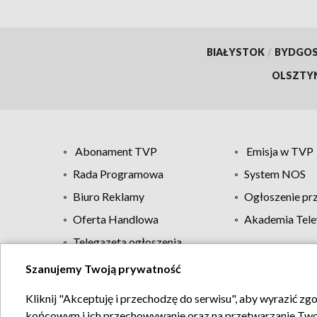
BIAŁYSTOK
/
BYDGO
OLSZTY
Abonament TVP
Emisja w TVP
Rada Programowa
System NOS
Biuro Reklamy
Ogłoszenie pr
Oferta Handlowa
Akademia Tele
Telegazeta ogłoszenia
Szanujemy Twoją prywatność
Regulamin TVP
Kliknij "Akceptuję i przechodzę do serwisu", aby wyrazić zg
końcowym i ich przechowywanie oraz na przetwarzanie Twoich