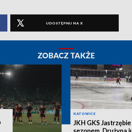
UDOSTĘPNIJ NA X
ZOBACZ TAKŻE
KATOWICE
O
JKH GKS Jastrzębie 
sezonem. Drużyna j