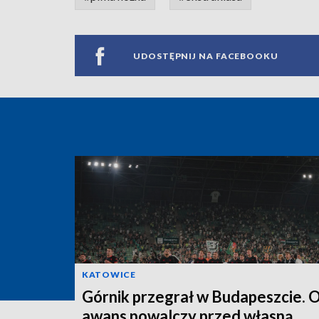
UDOSTĘPNIJ NA FACEBOOKU
KATOWICE
Górnik przegrał w Budapeszcie. 
awans powalczy przed własną