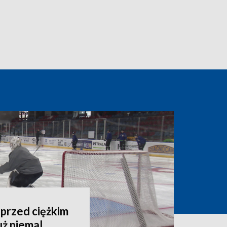
przed ciężkim
uż niemal