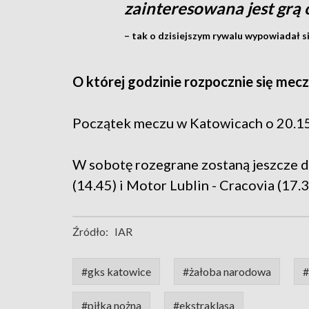
zainteresowana jest grą 
– tak o dzisiejszym rywalu wypowiadał s
O której godzinie rozpocznie się mecz
Początek meczu w Katowicach o 20.1
W sobotę rozegrane zostaną jeszcze d
(14.45) i Motor Lublin - Cracovia (17.3
Źródło:
IAR
#gks katowice
#żałoba narodowa
#
#piłka nożna
#ekstraklasa