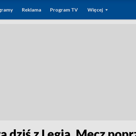
gramy
Reklama
Program TV
Więcej
 dziś z Legią. Mecz popr