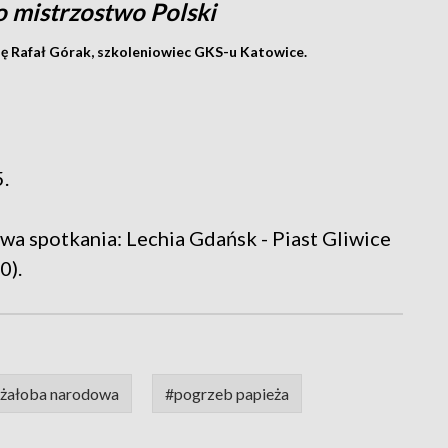
o mistrzostwo Polski
ię Rafał Górak, szkoleniowiec GKS-u Katowice.
5.
wa spotkania: Lechia Gdańsk - Piast Gliwice
0).
żałoba narodowa
#pogrzeb papieża