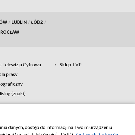
KÓW
/
LUBLIN
/
ŁÓDŹ
/
ROCŁAW
 Telewizja Cyfrowa
Sklep TVP
la prasy
tograficzny
sing (znaki)
klamy
Kontakt
rania danych, dostęp do informacji na Twoim urządzeniu
idacji (zwaną dalej również „TVP”),
Zaufanych Partnerów