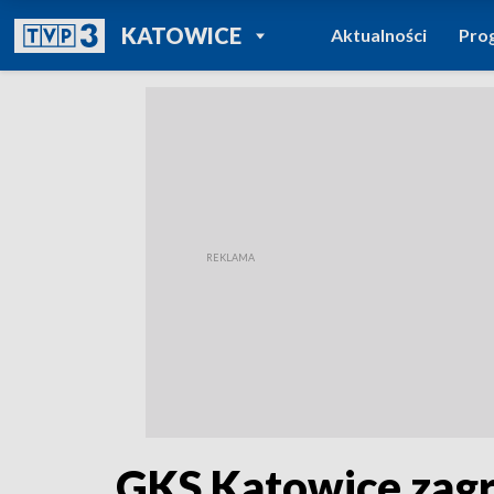
POWRÓT DO
KATOWICE
Aktualności
Pro
TVP REGIONY
GKS Katowice zagra