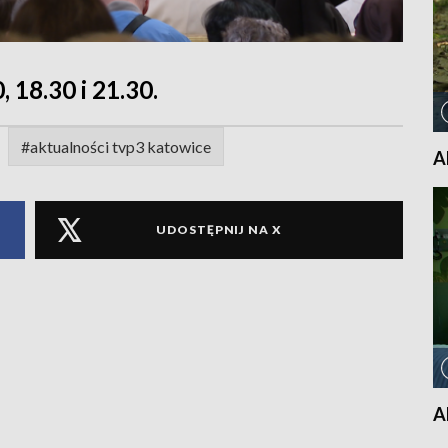
, 18.30 i 21.30.
#aktualności tvp3 katowice
A
UDOSTĘPNIJ NA X
A