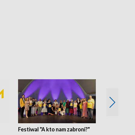
Festiwal "A kto nam zabroni?"
Mikrokosmo