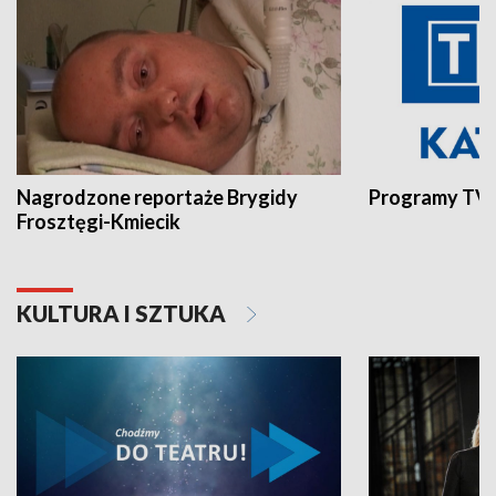
Nagrodzone reportaże Brygidy
Programy TVP
Frosztęgi-Kmiecik
KULTURA I SZTUKA