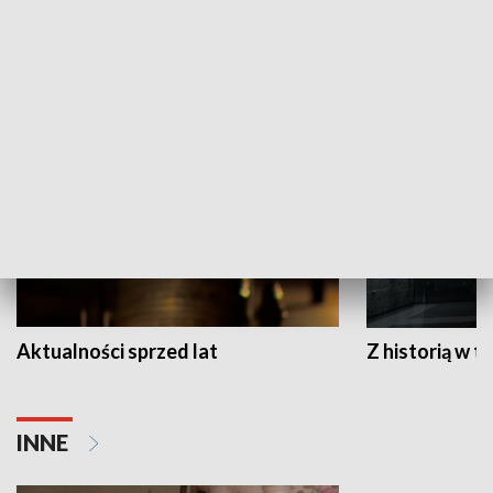
Papyn pyto
Rączka gotuje
HISTORIA
Aktualności sprzed lat
Z historią w tl
INNE