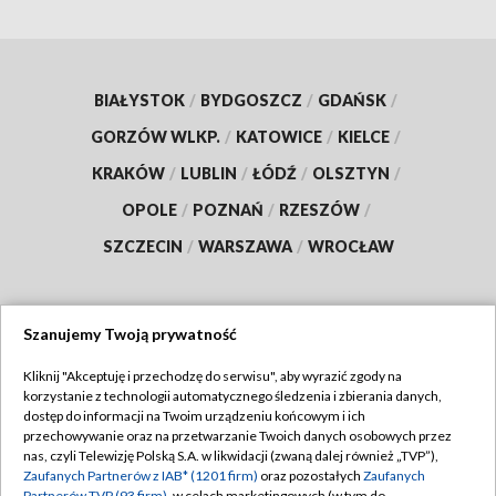
BIAŁYSTOK
/
BYDGOSZCZ
/
GDAŃSK
/
GORZÓW WLKP.
/
KATOWICE
/
KIELCE
/
KRAKÓW
/
LUBLIN
/
ŁÓDŹ
/
OLSZTYN
/
OPOLE
/
POZNAŃ
/
RZESZÓW
/
SZCZECIN
/
WARSZAWA
/
WROCŁAW
Szanujemy Twoją prywatność
Dołącz do nas:
Kliknij "Akceptuję i przechodzę do serwisu", aby wyrazić zgody na
korzystanie z technologii automatycznego śledzenia i zbierania danych,
TVP
dostęp do informacji na Twoim urządzeniu końcowym i ich
Abonament TVP
przechowywanie oraz na przetwarzanie Twoich danych osobowych przez
Regulamin TVP
nas, czyli Telewizję Polską S.A. w likwidacji (zwaną dalej również „TVP”),
Emisja w TVP
Polityka prywatności
Zaufanych Partnerów z IAB* (1201 firm)
oraz pozostałych
Zaufanych
Partnerów TVP (93 firm)
, w celach marketingowych (w tym do