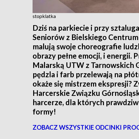
stopklatka
Dziś na parkiecie i przy sztalu
Seniorów z Bielskiego Centrum 
malują swoje choreografie ludz
obrazy pełne emocji, i energii
Malarską UTW z Tarnowskich G
pędzla i farb przelewają na płót
okaże się mistrzem ekspresji?
Harcerskie Związku Górnośląsk
harcerze, dla których prawdziwa
formy!
ZOBACZ WSZYSTKIE ODCINKI PRO