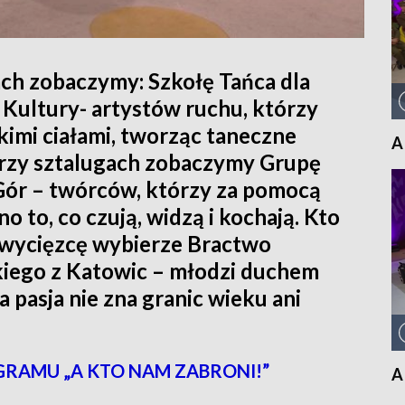
gach zobaczymy: Szkołę Tańca dla
Kultury- artystów ruchu, którzy
kimi ciałami, tworząc taneczne
A
. Przy sztalugach zobaczymy Grupę
ór – twórców, którzy za pomocą
no to, co czują, widzą i kochają. Kto
 Zwycięzcę wybierze Bractwo
iego z Katowic – młodzi duchem
 pasja nie zna granic wieku ani
GRAMU „A KTO NAM ZABRONI!”
A