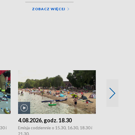
ZOBACZ WIĘCEJ
4.08.2026, godz. 18.30
3.08.2026, g
30 i
Emisja codziennie o 15.30, 16.30, 18.30 i
Emisja codziennie
21.30.
oraz 21.30