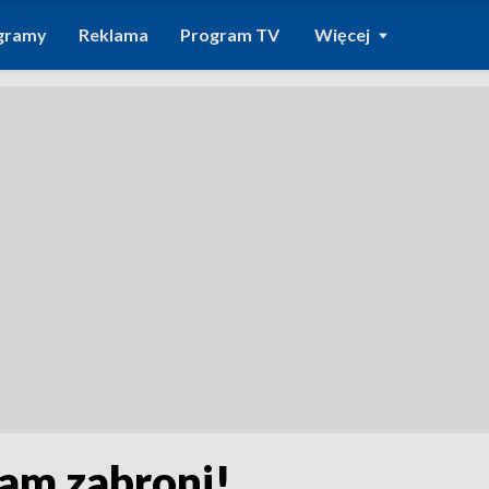
gramy
Reklama
Program TV
Więcej
nam zabroni!