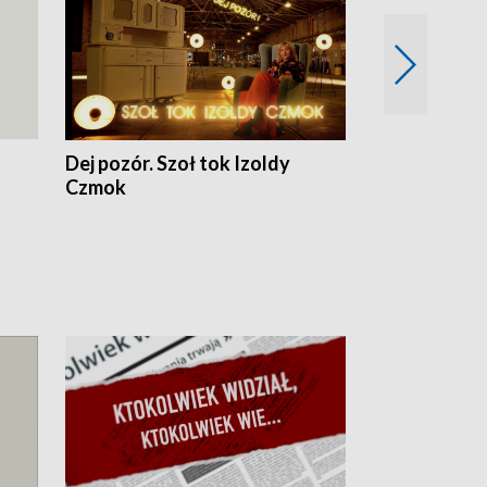
Dej pozór. Szoł tok Izoldy
Dzień z blisk
Czmok