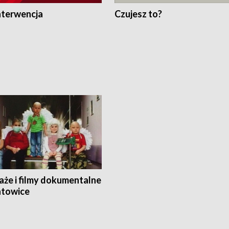
nterwencja
Czujesz to?
aże i filmy dokumentalne
towice