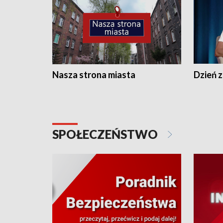
Nasza strona miasta
Dzień z
SPOŁECZEŃSTWO