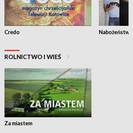
Credo
Nabożeństwa 
ROLNICTWO I WIEŚ
Za miastem