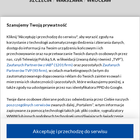
SZCZECIN
/
WARSZAWA
/
WROCŁAW
Szanujemy Twoją prywatność
Dołącz do nas:
Kliknij "Akceptuję i przechodzę do serwisu", aby wyrazić zgody na
korzystanie z technologii automatycznego śledzenia i zbierania danych,
TVP
dostęp do informacji na Twoim urządzeniu końcowym i ich
Abonament TVP
przechowywanie oraz na przetwarzanie Twoich danych osobowych przez
Regulamin TVP
nas, czyli Telewizję Polską S.A. w likwidacji (zwaną dalej również „TVP”),
Emisja w TVP
Polityka prywatności
Zaufanych Partnerów z IAB* (1201 firm)
oraz pozostałych
Zaufanych
Partnerów TVP (93 firm)
, w celach marketingowych (w tym do
Centrum informacji TVP
Moje zgody
zautomatyzowanego dopasowania reklam do Twoich zainteresowań i
mierzenia ich skuteczności) i pozostałych, które wskazujemy poniżej, a
Naziemna Telewizja Cyfrowa
Pomoc
także zgody na udostępnianie przez nas identyfikatora PPID do Google.
Sklep TVP
Biuro reklamy
Twoje dane osobowe zbierane podczas odwiedzania przez Ciebie naszych
Rada Programowa
Kontakt
poszczególnych serwisów
zwanych dalej „Portalem”, w tym informacje
zapisywane za pomocą technologii takich jak: pliki cookie, sygnalizatory
System NOS
WWW lub innych podobnych technologii umożliwiających świadczenie
dopasowanych i bezpiecznych usług, personalizację treści oraz reklam,
Informacje o nadawcy
Kanały
udostępnianie funkcji mediów społecznościowych oraz analizowanie
Akceptuję i przechodzę do serwisu
ruchu w Internecie.
Program dla prasy