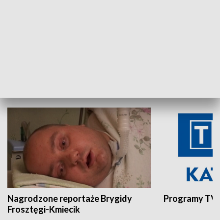
Aktualności sprzed lat
Z historią w tl
INNE
Nagrodzone reportaże Brygidy
Programy TVP
Frosztęgi-Kmiecik