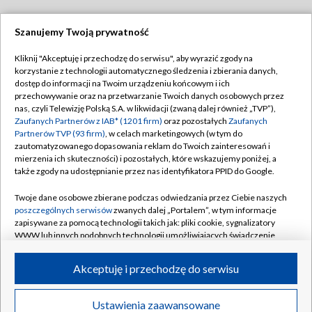
Szanujemy Twoją prywatność
Dołącz do nas:
Kliknij "Akceptuję i przechodzę do serwisu", aby wyrazić zgody na
korzystanie z technologii automatycznego śledzenia i zbierania danych,
TVP
dostęp do informacji na Twoim urządzeniu końcowym i ich
Abonament TVP
przechowywanie oraz na przetwarzanie Twoich danych osobowych przez
Regulamin TVP
nas, czyli Telewizję Polską S.A. w likwidacji (zwaną dalej również „TVP”),
Emisja w TVP
Polityka prywatności
Zaufanych Partnerów z IAB* (1201 firm)
oraz pozostałych
Zaufanych
Partnerów TVP (93 firm)
, w celach marketingowych (w tym do
Centrum informacji TVP
Moje zgody
zautomatyzowanego dopasowania reklam do Twoich zainteresowań i
mierzenia ich skuteczności) i pozostałych, które wskazujemy poniżej, a
Naziemna Telewizja Cyfrowa
Pomoc
także zgody na udostępnianie przez nas identyfikatora PPID do Google.
Sklep TVP
Biuro reklamy
Twoje dane osobowe zbierane podczas odwiedzania przez Ciebie naszych
Rada Programowa
Kontakt
poszczególnych serwisów
zwanych dalej „Portalem”, w tym informacje
zapisywane za pomocą technologii takich jak: pliki cookie, sygnalizatory
System NOS
WWW lub innych podobnych technologii umożliwiających świadczenie
dopasowanych i bezpiecznych usług, personalizację treści oraz reklam,
Informacje o nadawcy
Kanały
udostępnianie funkcji mediów społecznościowych oraz analizowanie
Akceptuję i przechodzę do serwisu
ruchu w Internecie.
Program dla prasy
©2026 Telewizja Polska S.A. w likwidacji
Biuro Reklamy
Twoje dane osobowe zbierane podczas odwiedzania przez Ciebie
Ustawienia zaawansowane
poszczególnych serwisów
na Portalu, takie jak adresy IP, identyfikatory