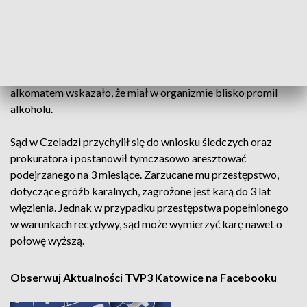
Mężczyzna był agresywny i groził 22-latce, że ją zabije. W
pewnym momencie do ręki wziął nóż... Na szczęście kobiecie
udało się uciec z mieszkania. Policjanci zatrzymali agresora,
który znajdował się w mieszkaniu. Był pijany, a badanie
alkomatem wskazało, że miał w organizmie blisko promil
alkoholu.
Sąd w Czeladzi przychylił się do wniosku śledczych oraz
prokuratora i postanowił tymczasowo aresztować
podejrzanego na 3 miesiące. Zarzucane mu przestępstwo,
dotyczące gróźb karalnych, zagrożone jest karą do 3 lat
więzienia. Jednak w przypadku przestępstwa popełnionego
w warunkach recydywy, sąd może wymierzyć karę nawet o
połowę wyższą.
Obserwuj Aktualności TVP3 Katowice na Facebooku