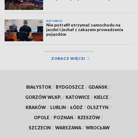
KATOWICE
Nie potrafił utrzymać samochodu na
jezdni i jechał z zakazem prowadzenia
pojazdów
ZOBACZ WIĘCEJ
BIAŁYSTOK
/
BYDGOSZCZ
/
GDAŃSK
/
GORZÓW WLKP.
/
KATOWICE
/
KIELCE
/
KRAKÓW
/
LUBLIN
/
ŁÓDŹ
/
OLSZTYN
/
OPOLE
/
POZNAŃ
/
RZESZÓW
/
SZCZECIN
/
WARSZAWA
/
WROCŁAW