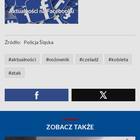
Źródło:
Policja Śląska
#aktualności
#nożownik
#czeladź
#kobieta
#atak
ZOBACZ TAKŻE