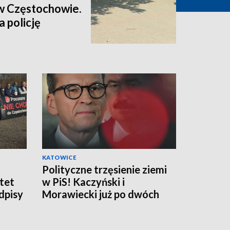
w Częstochowie.
 policję
KATOWICE
Polityczne trzęsienie ziemi
tet
w PiS! Kaczyński i
dpisy
Morawiecki już po dwóch
stronach barykady