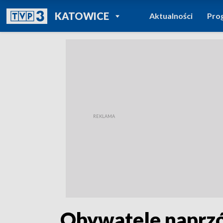
POWRÓT DO
KATOWICE
Aktualności
Pro
TVP REGIONY
„Obywatele naprzód