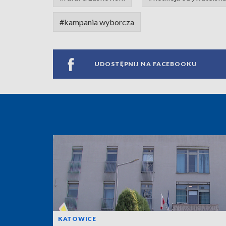
#kampania wyborcza
UDOSTĘPNIJ NA FACEBOOKU
KATOWICE