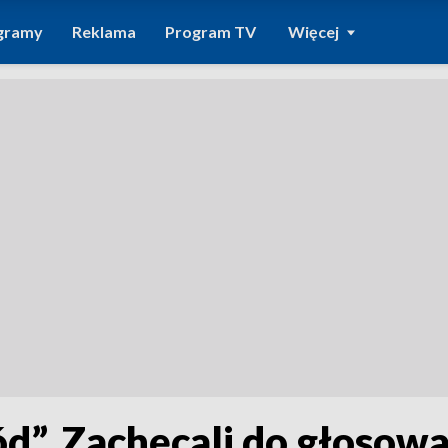
gramy
Reklama
Program TV
Więcej
”. Zachęcali do głosowa