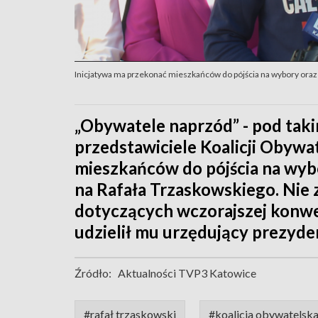
Inicjatywa ma przekonać mieszkańców do pójścia na wybory oraz
„Obywatele naprzód” - pod takim
przedstawiciele Koalicji Obywat
mieszkańców do pójścia na wyb
na Rafała Trzaskowskiego. Nie
dotyczących wczorajszej konwe
udzielił mu urzędujący prezyde
Źródło:
Aktualności TVP3 Katowice
#rafał trzaskowski
#koalicja obywatelsk