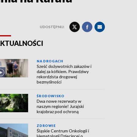
UDOSTĘPNIJ:
KTUALNOŚCI
NA DROGACH
Sześć dożywotnich zakazów i
dalej za kółkiem. Prawdziwy
rekordzista drogowej
bezmyślności
ŚRODOWISKO
Dwa nowe rezerwaty w
naszym regionie! Jurajski
krajobraz pod ochroną
ZDROWIE
Śląskie Centrum Onkologii i
Hematologii Dziecięcej o