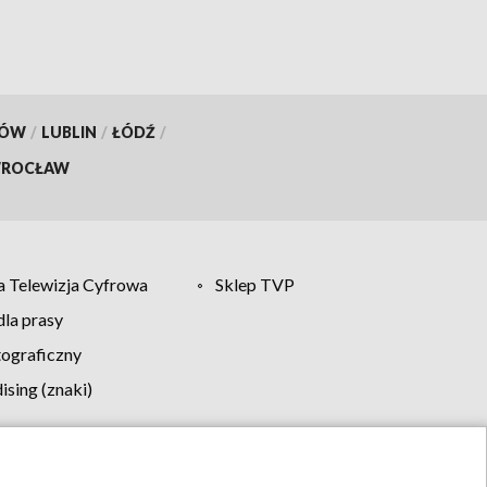
KÓW
/
LUBLIN
/
ŁÓDŹ
/
ROCŁAW
 Telewizja Cyfrowa
Sklep TVP
la prasy
tograficzny
sing (znaki)