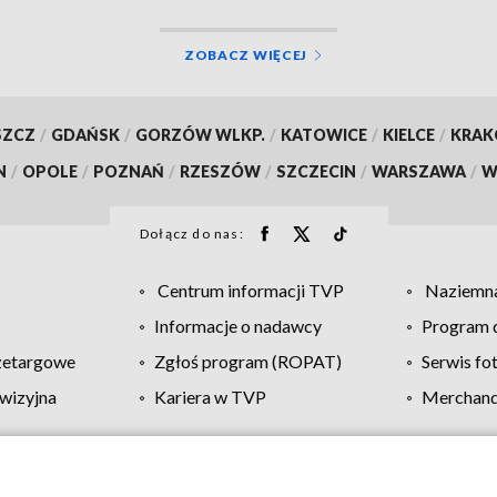
ZOBACZ WIĘCEJ
SZCZ
/
GDAŃSK
/
GORZÓW WLKP.
/
KATOWICE
/
KIELCE
/
KRA
N
/
OPOLE
/
POZNAŃ
/
RZESZÓW
/
SZCZECIN
/
WARSZAWA
/
W
Dołącz do nas:
Centrum informacji TVP
Naziemna
Informacje o nadawcy
Program d
zetargowe
Zgłoś program (ROPAT)
Serwis fo
wizyjna
Kariera w TVP
Merchandi