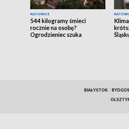
KATOWICE
KATOWI
544 kilogramy śmieci
Klima
rocznie na osobę?
króts
Ogrodzieniec szuka
Śląsk
„zaginionych" mieszkańców
upał
BIAŁYSTOK
/
BYDGO
OLSZTY