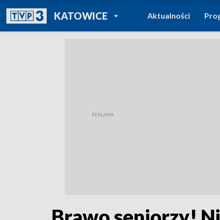
POWRÓT DO
KATOWICE
Aktualności
Pro
TVP REGIONY
Brawo seniorzy! Ni