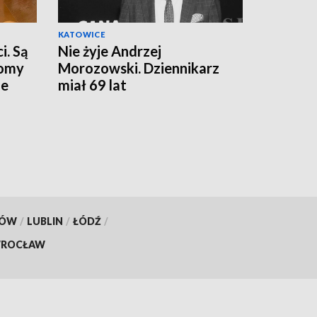
KATOWICE
i. Są
Nie żyje Andrzej
domy
Morozowski. Dziennikarz
ie
miał 69 lat
KÓW
/
LUBLIN
/
ŁÓDŹ
/
ROCŁAW