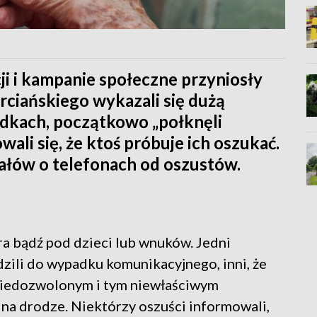
cji i kampanie społeczne przyniosły
rciańskiego wykazali się dużą
adkach, początkowo „połknęli
wali się, że ktoś próbuje ich oszukać.
ałów o telefonach od oszustów.
ra bądź pod dzieci lub wnuków. Jedni
zili do wypadku komunikacyjnego, inni, że
 niedozwolonym i tym niewłaściwym
i na drodze. Niektórzy oszuści informowali,