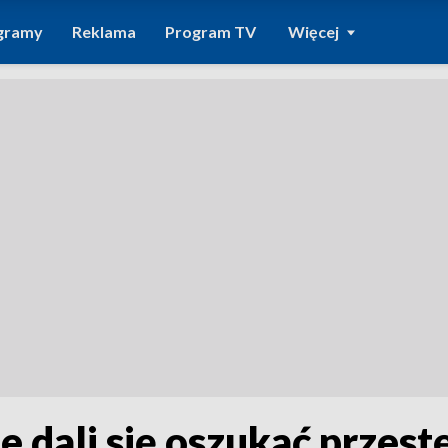
gramy
Reklama
Program TV
Więcej
e dali się oszukać przes