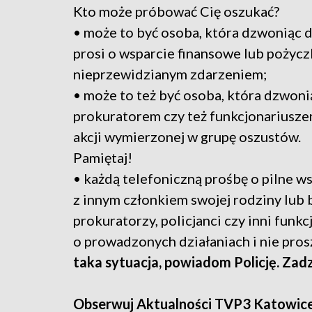
Kto może próbować Cię oszukać?
• może to być osoba, która dzwoniąc do
prosi o wsparcie finansowe lub pożycz
nieprzewidzianym zdarzeniem;
• może to też być osoba, która dzwonią
prokuratorem czy też funkcjonariuszem
akcji wymierzonej w grupę oszustów.
Pamiętaj!
• każdą telefoniczną prośbę o pilne w
z innym członkiem swojej rodziny lub 
prokuratorzy, policjanci czy inni funk
o prowadzonych działaniach i nie pros
taka sytuacja, powiadom Policję. Za
Obserwuj Aktualności TVP3 Katowic