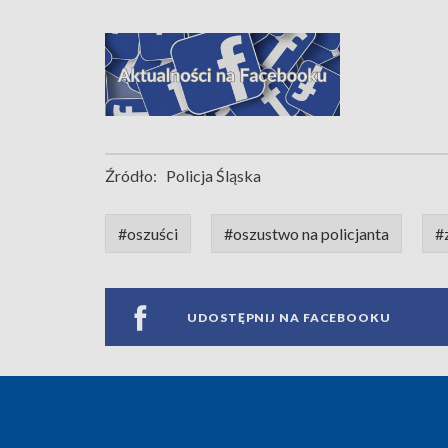
Źródło:
Policja Śląska
#oszuści
#oszustwo na policjanta
#
UDOSTĘPNIJ NA FACEBOOKU