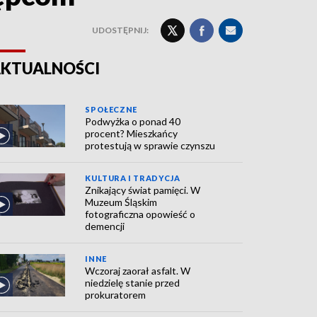
UDOSTĘPNIJ:
KTUALNOŚCI
SPOŁECZNE
Podwyżka o ponad 40
procent? Mieszkańcy
protestują w sprawie czynszu
KULTURA I TRADYCJA
Znikający świat pamięci. W
Muzeum Śląskim
fotograficzna opowieść o
demencji
INNE
Wczoraj zaorał asfalt. W
niedzielę stanie przed
prokuratorem