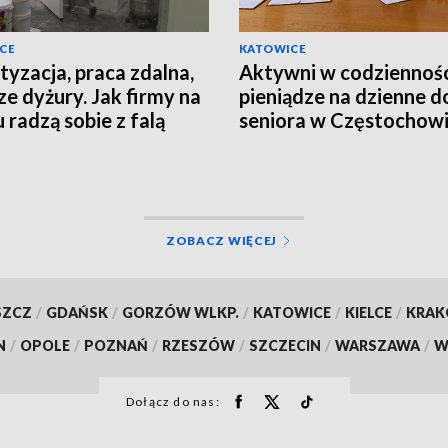
CE
KATOWICE
tyzacja, praca zdalna,
Aktywni w codziennośc
ze dyżury. Jak firmy na
pieniądze na dzienne 
u radzą sobie z falą
seniora w Częstochow
ów?
ZOBACZ WIĘCEJ
SZCZ
/
GDAŃSK
/
GORZÓW WLKP.
/
KATOWICE
/
KIELCE
/
KRA
N
/
OPOLE
/
POZNAŃ
/
RZESZÓW
/
SZCZECIN
/
WARSZAWA
/
W
Dołącz do nas: