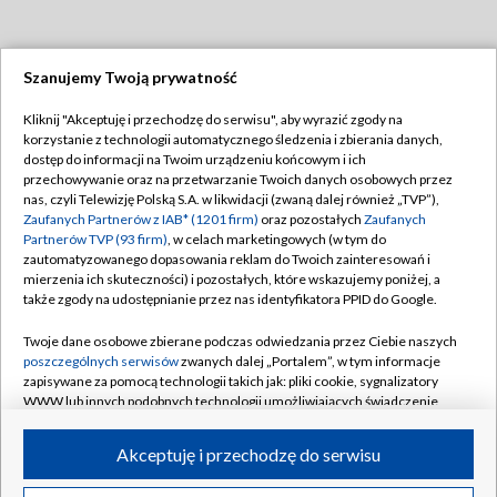
Szanujemy Twoją prywatność
Dołącz do nas:
Kliknij "Akceptuję i przechodzę do serwisu", aby wyrazić zgody na
korzystanie z technologii automatycznego śledzenia i zbierania danych,
TVP
dostęp do informacji na Twoim urządzeniu końcowym i ich
Abonament TVP
przechowywanie oraz na przetwarzanie Twoich danych osobowych przez
Regulamin TVP
nas, czyli Telewizję Polską S.A. w likwidacji (zwaną dalej również „TVP”),
Emisja w TVP
Polityka prywatności
Zaufanych Partnerów z IAB* (1201 firm)
oraz pozostałych
Zaufanych
Partnerów TVP (93 firm)
, w celach marketingowych (w tym do
Centrum informacji TVP
Moje zgody
zautomatyzowanego dopasowania reklam do Twoich zainteresowań i
mierzenia ich skuteczności) i pozostałych, które wskazujemy poniżej, a
Naziemna Telewizja Cyfrowa
Pomoc
także zgody na udostępnianie przez nas identyfikatora PPID do Google.
Sklep TVP
Biuro reklamy
Twoje dane osobowe zbierane podczas odwiedzania przez Ciebie naszych
Rada Programowa
Kontakt
poszczególnych serwisów
zwanych dalej „Portalem”, w tym informacje
zapisywane za pomocą technologii takich jak: pliki cookie, sygnalizatory
System NOS
WWW lub innych podobnych technologii umożliwiających świadczenie
dopasowanych i bezpiecznych usług, personalizację treści oraz reklam,
Informacje o nadawcy
Kanały
udostępnianie funkcji mediów społecznościowych oraz analizowanie
Akceptuję i przechodzę do serwisu
ruchu w Internecie.
Program dla prasy
©2026 Telewizja Polska S.A. w likwidacji