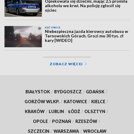
Opiekowała się dziećmi, mając 2,5 promila
alkoholu we krwi. Na policję zgłosił się
ojciec
KATOWICE
Niebezpieczna jazda kierowcy autobusu w
Tarnowskich Górach. Grozi mu 30 tys. zł
kary [WIDEO]
ZOBACZ WIĘCEJ
BIAŁYSTOK
/
BYDGOSZCZ
/
GDAŃSK
/
GORZÓW WLKP.
/
KATOWICE
/
KIELCE
/
KRAKÓW
/
LUBLIN
/
ŁÓDŹ
/
OLSZTYN
/
OPOLE
/
POZNAŃ
/
RZESZÓW
/
SZCZECIN
/
WARSZAWA
/
WROCŁAW