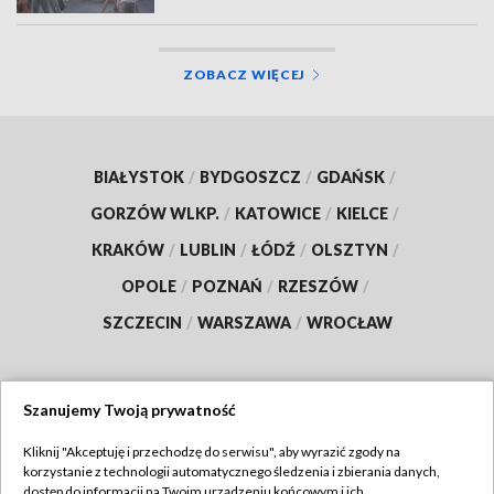
ZOBACZ WIĘCEJ
BIAŁYSTOK
/
BYDGOSZCZ
/
GDAŃSK
/
GORZÓW WLKP.
/
KATOWICE
/
KIELCE
/
KRAKÓW
/
LUBLIN
/
ŁÓDŹ
/
OLSZTYN
/
OPOLE
/
POZNAŃ
/
RZESZÓW
/
SZCZECIN
/
WARSZAWA
/
WROCŁAW
Szanujemy Twoją prywatność
Dołącz do nas:
Kliknij "Akceptuję i przechodzę do serwisu", aby wyrazić zgody na
korzystanie z technologii automatycznego śledzenia i zbierania danych,
TVP
dostęp do informacji na Twoim urządzeniu końcowym i ich