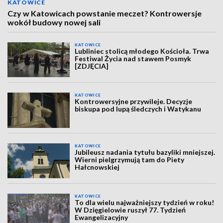
KATOWICE
Czy w Katowicach powstanie meczet? Kontrowersje
wokół budowy nowej sali
KATOWICE
Lubliniec stolicą młodego Kościoła. Trwa
Festiwal Życia nad stawem Posmyk
[ZDJĘCIA]
KATOWICE
Kontrowersyjne przywileje. Decyzje
biskupa pod lupą śledczych i Watykanu
KATOWICE
Jubileusz nadania tytułu bazyliki mniejszej.
Wierni pielgrzymują tam do Piety
Hałcnowskiej
KATOWICE
To dla wielu najważniejszy tydzień w roku!
W Dzięgielowie ruszył 77. Tydzień
Ewangelizacyjny