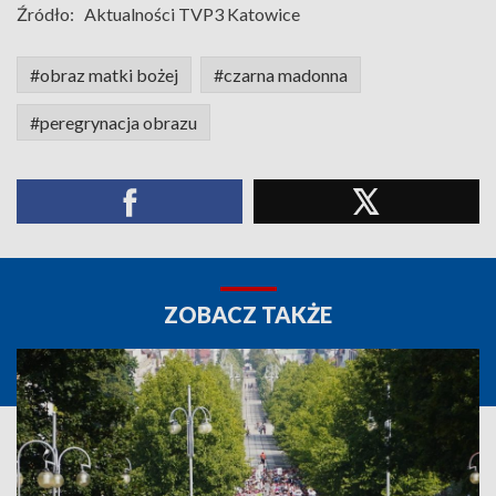
Źródło:
Aktualności TVP3 Katowice
#obraz matki bożej
#czarna madonna
#peregrynacja obrazu
ZOBACZ TAKŻE