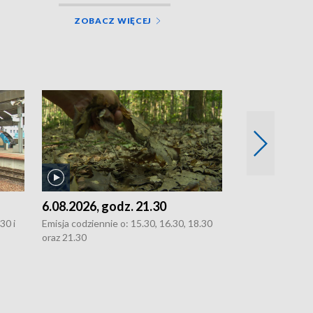
ZOBACZ WIĘCEJ
6.08.2026, godz. 21.30
6.08.2026, g
30 i
Emisja codziennie o: 15.30, 16.30, 18.30
Emisja codziennie
oraz 21.30
oraz 21.30