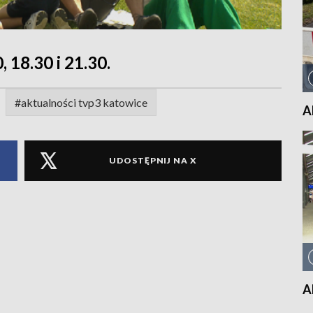
, 18.30 i 21.30.
#aktualności tvp3 katowice
A
UDOSTĘPNIJ NA X
A