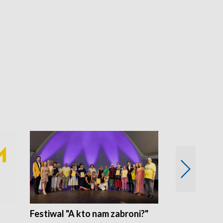
Festiwal "A kto nam zabroni?"
Mikrokosmo