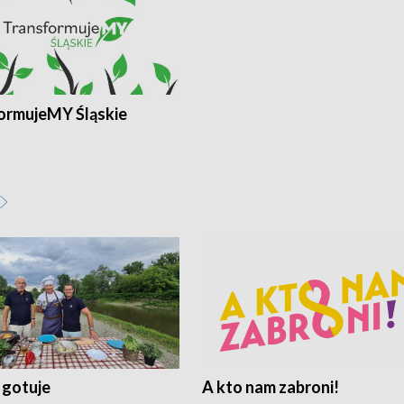
ormujeMY Śląskie
 gotuje
A kto nam zabroni!