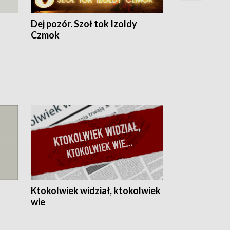
Dej pozór. Szoł tok Izoldy
Dzień z blisk
Czmok
Ktokolwiek widział, ktokolwiek
wie