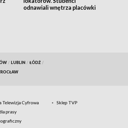
rz
lokatorów. Studenci
odnawiali wnętrza placówki
opiekuńczo-wychowawczej
KÓW
/
LUBLIN
/
ŁÓDŹ
/
ROCŁAW
 Telewizja Cyfrowa
Sklep TVP
la prasy
tograficzny