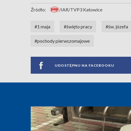
Źródło:
/IAR/TVP3 Katowice
#1 maja
#święto pracy
#św. józefa
#pochody pierwszomajowe
UDOSTĘPNIJ NA FACEBOOKU