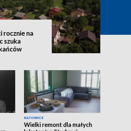
i rocznie na
c szuka
zkańców
KATOWICE
Wielki remont dla małych