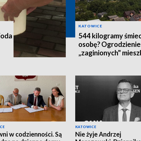
KATOWICE
Woda
544 kilogramy śmiec
osobę? Ogrodzienie
„zaginionych" mies
CE
KATOWICE
ni w codzienności. Są
Nie żyje Andrzej