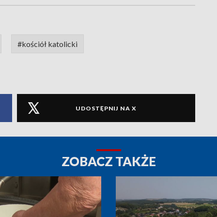
#kościół katolicki
UDOSTĘPNIJ NA X
ZOBACZ TAKŻE