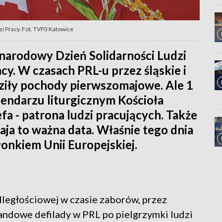
i Pracy. Fot. TVP3 Katowice
narodowy Dzień Solidarności Ludzi
acy. W czasach PRL-u przez śląskie i
ziły pochody pierwszomajowe. Ale 1
lendarzu liturgicznym Kościoła
efa - patrona ludzi pracujących. Także
maja to ważna data. Właśnie tego dnia
łonkiem Unii Europejskiej.
ległościowej w czasie zaborów, przez
andowe defilady w PRL po pielgrzymki ludzi