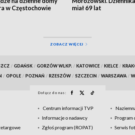
ądze na dzienne domy
Morozowski. Dziennika
ra w Częstochowie
miał 69 lat
ZOBACZ WIĘCEJ
SZCZ
/
GDAŃSK
/
GORZÓW WLKP.
/
KATOWICE
/
KIELCE
/
KRA
N
/
OPOLE
/
POZNAŃ
/
RZESZÓW
/
SZCZECIN
/
WARSZAWA
/
W
Dołącz do nas:
Centrum informacji TVP
Naziemna
Informacje o nadawcy
Program d
zetargowe
Zgłoś program (ROPAT)
Serwis fo