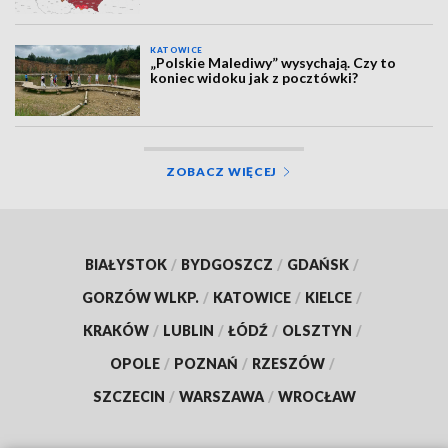
KATOWICE
„Polskie Malediwy” wysychają. Czy to
koniec widoku jak z pocztówki?
ZOBACZ WIĘCEJ
BIAŁYSTOK
/
BYDGOSZCZ
/
GDAŃSK
/
GORZÓW WLKP.
/
KATOWICE
/
KIELCE
/
KRAKÓW
/
LUBLIN
/
ŁÓDŹ
/
OLSZTYN
/
OPOLE
/
POZNAŃ
/
RZESZÓW
/
SZCZECIN
/
WARSZAWA
/
WROCŁAW