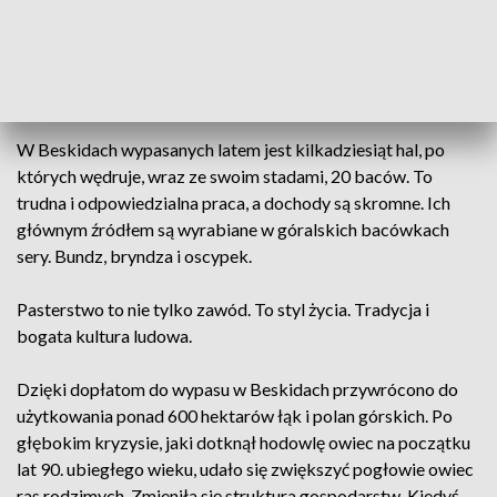
sezonowemu wypasowi ocalono bioróżnorodność
beskidzkich hal oraz ożywiono lokalną tradycję.
Bundz, bryndza i oscypek
W Beskidach wypasanych latem jest kilkadziesiąt hal, po
których wędruje, wraz ze swoim stadami, 20 baców. To
trudna i odpowiedzialna praca, a dochody są skromne. Ich
głównym źródłem są wyrabiane w góralskich bacówkach
sery. Bundz, bryndza i oscypek.
Pasterstwo to nie tylko zawód. To styl życia. Tradycja i
bogata kultura ludowa.
Dzięki dopłatom do wypasu w Beskidach przywrócono do
użytkowania ponad 600 hektarów łąk i polan górskich. Po
głębokim kryzysie, jaki dotknął hodowlę owiec na początku
lat 90. ubiegłego wieku, udało się zwiększyć pogłowie owiec
ras rodzimych. Zmieniła się struktura gospodarstw. Kiedyś