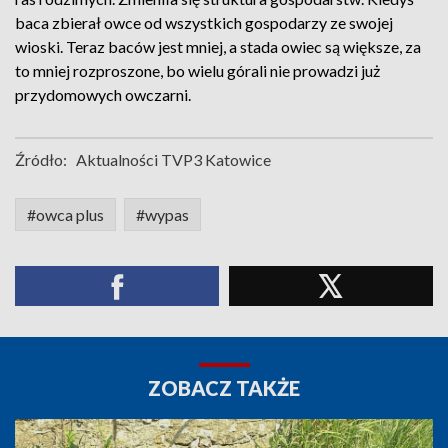
baca zbierał owce od wszystkich gospodarzy ze swojej
wioski. Teraz baców jest mniej, a stada owiec są większe, za
to mniej rozproszone, bo wielu górali nie prowadzi już
przydomowych owczarni.
Źródło:
Aktualności TVP3 Katowice
#owca plus
#wypas
ZOBACZ TAKŻE