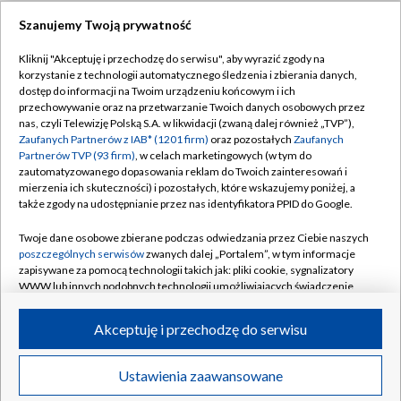
Szanujemy Twoją prywatność
Dołącz do nas:
Kliknij "Akceptuję i przechodzę do serwisu", aby wyrazić zgody na
korzystanie z technologii automatycznego śledzenia i zbierania danych,
TVP
dostęp do informacji na Twoim urządzeniu końcowym i ich
Abonament TVP
przechowywanie oraz na przetwarzanie Twoich danych osobowych przez
Regulamin TVP
nas, czyli Telewizję Polską S.A. w likwidacji (zwaną dalej również „TVP”),
Emisja w TVP
Polityka prywatności
Zaufanych Partnerów z IAB* (1201 firm)
oraz pozostałych
Zaufanych
Partnerów TVP (93 firm)
, w celach marketingowych (w tym do
Centrum informacji TVP
Moje zgody
zautomatyzowanego dopasowania reklam do Twoich zainteresowań i
mierzenia ich skuteczności) i pozostałych, które wskazujemy poniżej, a
Naziemna Telewizja Cyfrowa
Pomoc
także zgody na udostępnianie przez nas identyfikatora PPID do Google.
Sklep TVP
Biuro reklamy
Twoje dane osobowe zbierane podczas odwiedzania przez Ciebie naszych
Rada Programowa
Kontakt
poszczególnych serwisów
zwanych dalej „Portalem”, w tym informacje
zapisywane za pomocą technologii takich jak: pliki cookie, sygnalizatory
System NOS
WWW lub innych podobnych technologii umożliwiających świadczenie
dopasowanych i bezpiecznych usług, personalizację treści oraz reklam,
Informacje o nadawcy
Kanały
udostępnianie funkcji mediów społecznościowych oraz analizowanie
Akceptuję i przechodzę do serwisu
ruchu w Internecie.
Program dla prasy
©2026 Telewizja Polska S.A. w likwidacji
Biuro Reklamy
Twoje dane osobowe zbierane podczas odwiedzania przez Ciebie
Ustawienia zaawansowane
poszczególnych serwisów
na Portalu, takie jak adresy IP, identyfikatory
Ogłoszenie przetargowe
Twoich urządzeń końcowych i identyfikatory plików cookie, informacje o