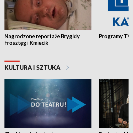
Nagrodzone reportaże Brygidy
Programy TVP
Frosztęgi-Kmiecik
KULTURA I SZTUKA