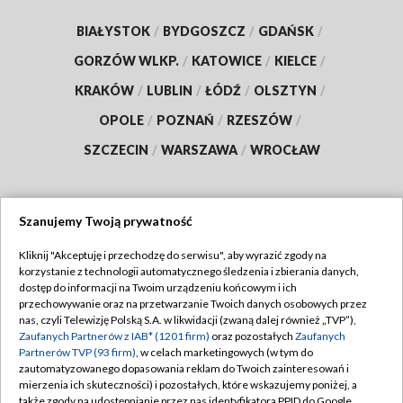
BIAŁYSTOK
/
BYDGOSZCZ
/
GDAŃSK
/
GORZÓW WLKP.
/
KATOWICE
/
KIELCE
/
KRAKÓW
/
LUBLIN
/
ŁÓDŹ
/
OLSZTYN
/
OPOLE
/
POZNAŃ
/
RZESZÓW
/
SZCZECIN
/
WARSZAWA
/
WROCŁAW
Szanujemy Twoją prywatność
Dołącz do nas:
Kliknij "Akceptuję i przechodzę do serwisu", aby wyrazić zgody na
korzystanie z technologii automatycznego śledzenia i zbierania danych,
TVP
dostęp do informacji na Twoim urządzeniu końcowym i ich
Abonament TVP
przechowywanie oraz na przetwarzanie Twoich danych osobowych przez
Regulamin TVP
nas, czyli Telewizję Polską S.A. w likwidacji (zwaną dalej również „TVP”),
Emisja w TVP
Polityka prywatności
Zaufanych Partnerów z IAB* (1201 firm)
oraz pozostałych
Zaufanych
Partnerów TVP (93 firm)
, w celach marketingowych (w tym do
Centrum informacji TVP
Moje zgody
zautomatyzowanego dopasowania reklam do Twoich zainteresowań i
mierzenia ich skuteczności) i pozostałych, które wskazujemy poniżej, a
Naziemna Telewizja Cyfrowa
Pomoc
także zgody na udostępnianie przez nas identyfikatora PPID do Google.