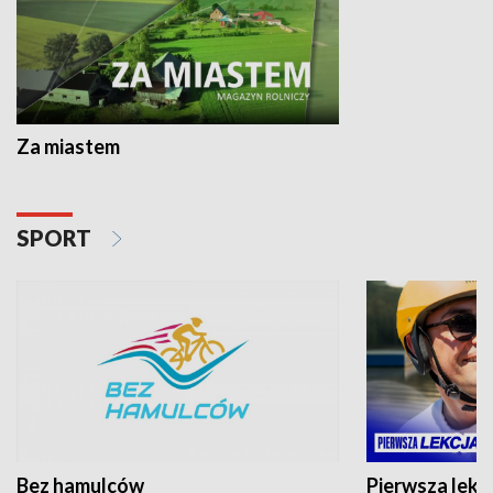
Za miastem
SPORT
Bez hamulców
Pierwsza lekc