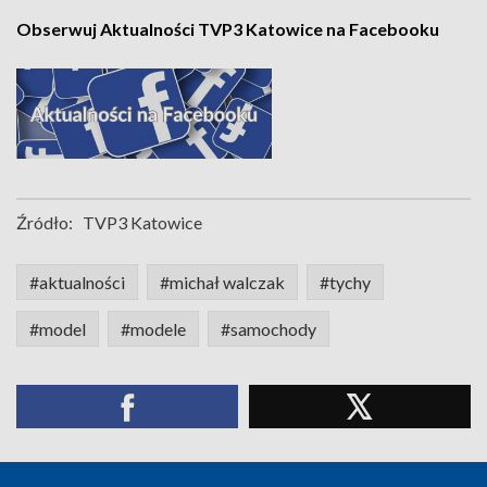
Obserwuj Aktualności TVP3 Katowice na Facebooku
Źródło:
TVP3 Katowice
#aktualności
#michał walczak
#tychy
#model
#modele
#samochody