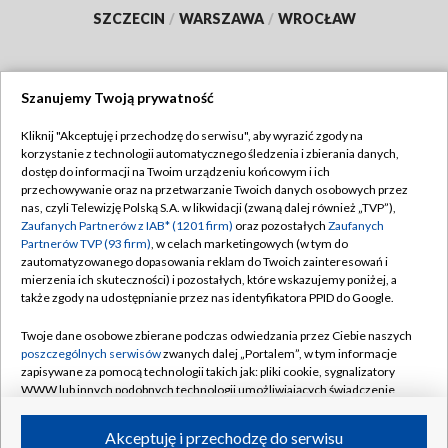
SZCZECIN
/
WARSZAWA
/
WROCŁAW
Szanujemy Twoją prywatność
Dołącz do nas:
Kliknij "Akceptuję i przechodzę do serwisu", aby wyrazić zgody na
korzystanie z technologii automatycznego śledzenia i zbierania danych,
TVP
dostęp do informacji na Twoim urządzeniu końcowym i ich
Abonament TVP
przechowywanie oraz na przetwarzanie Twoich danych osobowych przez
Regulamin TVP
nas, czyli Telewizję Polską S.A. w likwidacji (zwaną dalej również „TVP”),
Emisja w TVP
Polityka prywatności
Zaufanych Partnerów z IAB* (1201 firm)
oraz pozostałych
Zaufanych
Partnerów TVP (93 firm)
, w celach marketingowych (w tym do
Centrum informacji TVP
Moje zgody
zautomatyzowanego dopasowania reklam do Twoich zainteresowań i
mierzenia ich skuteczności) i pozostałych, które wskazujemy poniżej, a
Naziemna Telewizja Cyfrowa
Pomoc
także zgody na udostępnianie przez nas identyfikatora PPID do Google.
Sklep TVP
Biuro reklamy
Twoje dane osobowe zbierane podczas odwiedzania przez Ciebie naszych
Rada Programowa
Kontakt
poszczególnych serwisów
zwanych dalej „Portalem”, w tym informacje
zapisywane za pomocą technologii takich jak: pliki cookie, sygnalizatory
System NOS
WWW lub innych podobnych technologii umożliwiających świadczenie
dopasowanych i bezpiecznych usług, personalizację treści oraz reklam,
Informacje o nadawcy
Kanały
udostępnianie funkcji mediów społecznościowych oraz analizowanie
Akceptuję i przechodzę do serwisu
ruchu w Internecie.
Program dla prasy