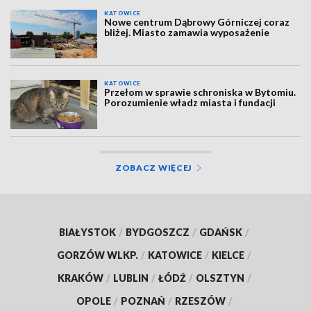
KATOWICE
Nowe centrum Dąbrowy Górniczej coraz
bliżej. Miasto zamawia wyposażenie
KATOWICE
Przełom w sprawie schroniska w Bytomiu.
Porozumienie władz miasta i fundacji
ZOBACZ WIĘCEJ
BIAŁYSTOK
/
BYDGOSZCZ
/
GDAŃSK
/
GORZÓW WLKP.
/
KATOWICE
/
KIELCE
/
KRAKÓW
/
LUBLIN
/
ŁÓDŹ
/
OLSZTYN
/
OPOLE
/
POZNAŃ
/
RZESZÓW
/