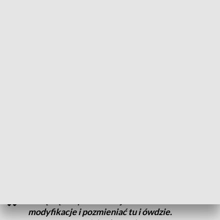
Z pasji zrodziła się przyjaźń, którą kolekcjonerzy postanowili
sformalizować - tworząc stowarzyszenie.
-No i Michał bardzo często wspominał, że jeden z kolegów
mówił, że fajnie by było, gdyby takie stowarzyszenie
powstało właśnie panów czy Pań, które zbierają modele -
podkreśla Mariola Freiherr Trukała, założycielka
Stowarzyszenia Die-Cast Team Poland.
Fani małej motoryzacji spotykają się każdego roku na
specjalnych zlotach. Organizują zloty, wymiany, giełdy
modelarskie i spotkania. Na każdy zlot pan Michał tworzy
unikatowy model. Jest nie tylko kolekcjonerem, ale i
modelarzem.
Lubię się też pobawić w jakieś
modyfikacje i pozmieniać tu i ówdzie.