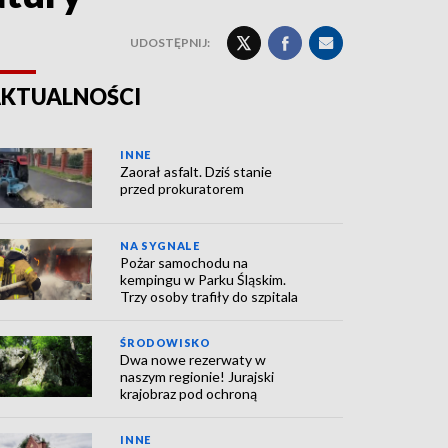
UDOSTĘPNIJ:
KTUALNOŚCI
INNE
Zaorał asfalt. Dziś stanie
przed prokuratorem
NA SYGNALE
Pożar samochodu na
kempingu w Parku Śląskim.
Trzy osoby trafiły do szpitala
ŚRODOWISKO
Dwa nowe rezerwaty w
naszym regionie! Jurajski
krajobraz pod ochroną
INNE