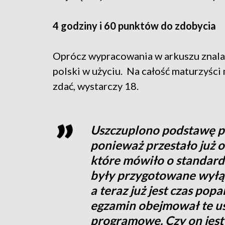
4 godziny i 60 punktów do zdobycia
Oprócz wypracowania w arkuszu znalazł 
polski w użyciu. Na całość maturzyści
zdać, wystarczy 18.
Uszczuplono podstawę p
ponieważ przestało już 
które mówiło o standard
były przygotowane wyłąc
a teraz już jest czas po
egzamin obejmował te u
programowe. Czy on jest 