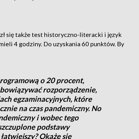
się także test historyczno-literacki i język
 mieli 4 godziny. Do uzyskania 60 punktów. By
rogramową o 20 procent,
obowiązywać rozporządzenie,
ach egzaminacyjnych, które
znie na czas pandemiczny. No
pandemiczny i wobec tego
szczuplone podstawy
łatwiejszy? Okaże się