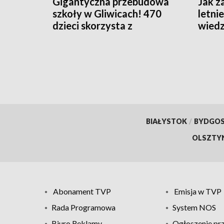
Gigantyczna przebudowa
Jak z
szkoły w Gliwicach! 470
letni
dzieci skorzysta z
wiedz
nowoczesnej placówki
BIAŁYSTOK
/
BYDGO
OLSZTY
Abonament TVP
Emisja w TVP
Rada Programowa
System NOS
Biuro Reklamy
Ogłoszenie pr