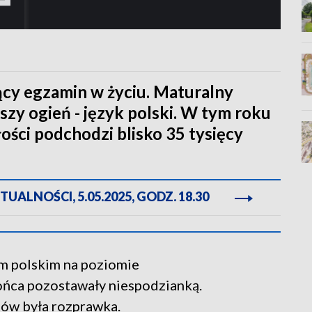
jący egzamin w życiu. Maturalny
zy ogień - język polski. W tym roku
ości podchodzi blisko 35 tysięcy
ALNOŚCI, 5.05.2025, GODZ. 18.30
iem polskim na poziomie
ońca pozostawały niespodzianką.
tów była rozprawka.