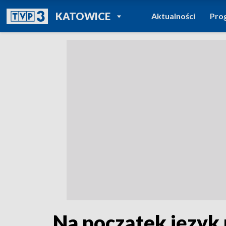
POWRÓT DO
KATOWICE
Aktualności
Pro
TVP REGIONY
Na początek język 