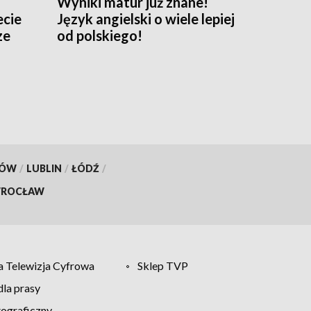
Wyniki matur już znane!
ecie
Język angielski o wiele lepiej
ze
od polskiego!
KÓW
/
LUBLIN
/
ŁÓDŹ
/
ROCŁAW
 Telewizja Cyfrowa
Sklep TVP
la prasy
tograficzny