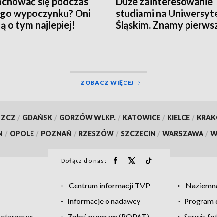
achować się podczas
Duże zainteresowanie
ego wypoczynku? Oni
studiami na Uniwersyt
ą o tym najlepiej!
Śląskim. Znamy pierws
statystyki
ZOBACZ WIĘCEJ
SZCZ
/
GDAŃSK
/
GORZÓW WLKP.
/
KATOWICE
/
KIELCE
/
KRA
N
/
OPOLE
/
POZNAŃ
/
RZESZÓW
/
SZCZECIN
/
WARSZAWA
/
W
Dołącz do nas:
Centrum informacji TVP
Naziemna
Informacje o nadawcy
Program d
zetargowe
Zgłoś program (ROPAT)
Serwis fo