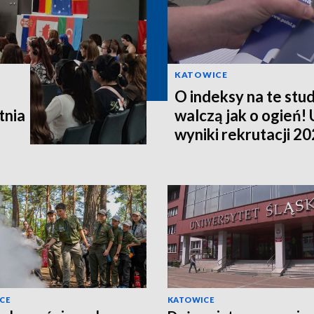
KATOWICE
O indeksy na te stud
tnia
walczą jak o ogień! 
wyniki rekrutacji 2
CE
KATOWICE