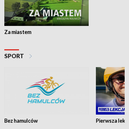
Za miastem
SPORT
Bez hamulców
Pierwsza lekc