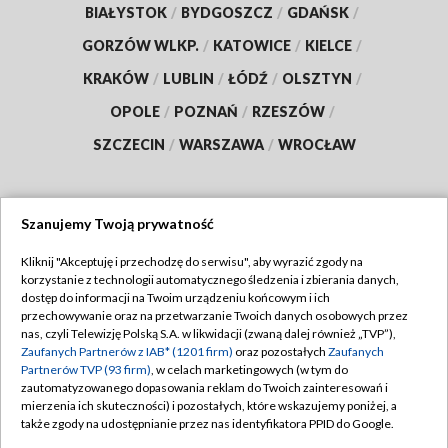
BIAŁYSTOK
/
BYDGOSZCZ
/
GDAŃSK
/
GORZÓW WLKP.
/
KATOWICE
/
KIELCE
/
KRAKÓW
/
LUBLIN
/
ŁÓDŹ
/
OLSZTYN
/
OPOLE
/
POZNAŃ
/
RZESZÓW
/
SZCZECIN
/
WARSZAWA
/
WROCŁAW
Szanujemy Twoją prywatność
Dołącz do nas:
Kliknij "Akceptuję i przechodzę do serwisu", aby wyrazić zgody na
korzystanie z technologii automatycznego śledzenia i zbierania danych,
TVP
dostęp do informacji na Twoim urządzeniu końcowym i ich
Abonament TVP
przechowywanie oraz na przetwarzanie Twoich danych osobowych przez
Regulamin TVP
nas, czyli Telewizję Polską S.A. w likwidacji (zwaną dalej również „TVP”),
Emisja w TVP
Polityka prywatności
Zaufanych Partnerów z IAB* (1201 firm)
oraz pozostałych
Zaufanych
Partnerów TVP (93 firm)
, w celach marketingowych (w tym do
Centrum informacji TVP
Moje zgody
zautomatyzowanego dopasowania reklam do Twoich zainteresowań i
mierzenia ich skuteczności) i pozostałych, które wskazujemy poniżej, a
Naziemna Telewizja Cyfrowa
Pomoc
także zgody na udostępnianie przez nas identyfikatora PPID do Google.
Sklep TVP