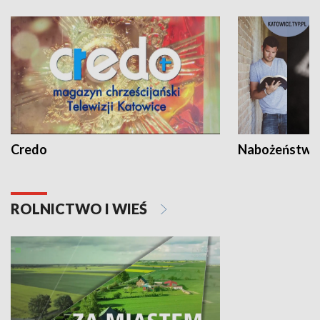
Credo
Nabożeństwa 
ROLNICTWO I WIEŚ