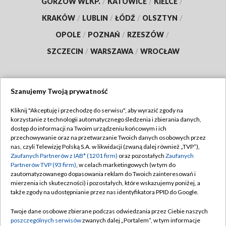
GORZÓW WLKP.
/
KATOWICE
/
KIELCE
/
KRAKÓW
/
LUBLIN
/
ŁÓDŹ
/
OLSZTYN
/
OPOLE
/
POZNAŃ
/
RZESZÓW
/
SZCZECIN
/
WARSZAWA
/
WROCŁAW
Szanujemy Twoją prywatność
Dołącz do nas:
Kliknij "Akceptuję i przechodzę do serwisu", aby wyrazić zgody na
korzystanie z technologii automatycznego śledzenia i zbierania danych,
TVP
dostęp do informacji na Twoim urządzeniu końcowym i ich
Abonament TVP
przechowywanie oraz na przetwarzanie Twoich danych osobowych przez
Regulamin TVP
nas, czyli Telewizję Polską S.A. w likwidacji (zwaną dalej również „TVP”),
Emisja w TVP
Polityka prywatności
Zaufanych Partnerów z IAB* (1201 firm)
oraz pozostałych
Zaufanych
Partnerów TVP (93 firm)
, w celach marketingowych (w tym do
Centrum informacji TVP
Moje zgody
zautomatyzowanego dopasowania reklam do Twoich zainteresowań i
mierzenia ich skuteczności) i pozostałych, które wskazujemy poniżej, a
Naziemna Telewizja Cyfrowa
Pomoc
także zgody na udostępnianie przez nas identyfikatora PPID do Google.
Sklep TVP
Biuro reklamy
Twoje dane osobowe zbierane podczas odwiedzania przez Ciebie naszych
Rada Programowa
Kontakt
poszczególnych serwisów
zwanych dalej „Portalem”, w tym informacje