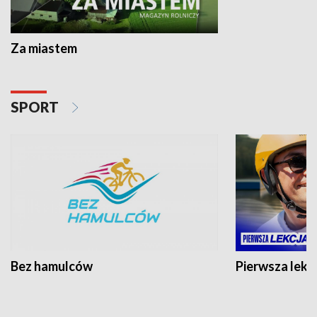
Za miastem
SPORT
Bez hamulców
Pierwsza lekc