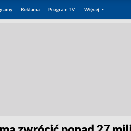
gramy
Reklama
Program TV
Więcej
 ma zwrócić ponad 27 mil