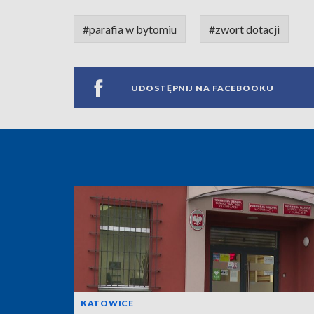
#parafia w bytomiu
#zwort dotacji
UDOSTĘPNIJ NA FACEBOOKU
KATOWICE