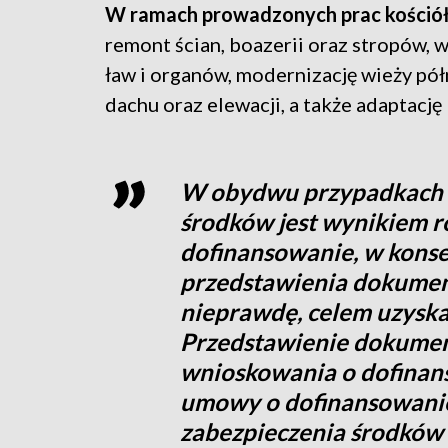
W ramach prowadzonych prac kościół 
remont ścian, boazerii oraz stropów, w
ław i organów, modernizację wieży półn
dachu oraz elewacji, a także adaptacj
W obydwu przypadkach 
środków jest wynikiem 
dofinansowanie, w konse
przedstawienia dokume
nieprawdę, celem uzyska
Przedstawienie dokumen
wnioskowania o dofinan
umowy o dofinansowanie
zabezpieczenia środków