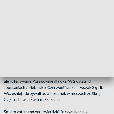
7.05.2025, GODZ. 19.00
Podopieczni Łukasza Tomczyka doskonale spisują się w
bieżącym sezonie, czym bez wątpienia rozbudzili apetyty
swoich kibiców. Polonia jest najlepiej punktującym w tym
roku 2-ligowcem i pewnie zmierza do realizacji ambitnych
celów.
Wyjątkowa skuteczność zawodników Polonii
Warto dodać, że w rundzie wiosennej gra nie tylko skutecznie,
ale i ofensywnie. Atrakcyjnie dla oka. W 2 ostatnich
spotkaniach „Niebiesko-Czerwoni” strzelili wszak 8 goli.
Wcześniej zdobywali po 55 bramek w meczach ze Skrą
Częstochowa i Świtem Szczecin.
Śmiało zatem można stwierdzić, że rywalizacja z