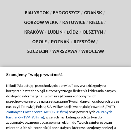
BIAŁYSTOK
/
BYDGOSZCZ
/
GDAŃSK
/
GORZÓW WLKP.
/
KATOWICE
/
KIELCE
/
KRAKÓW
/
LUBLIN
/
ŁÓDŹ
/
OLSZTYN
/
OPOLE
/
POZNAŃ
/
RZESZÓW
/
SZCZECIN
/
WARSZAWA
/
WROCŁAW
Szanujemy Twoją prywatność
Dołącz do nas:
Kliknij "Akceptuję i przechodzę do serwisu", aby wyrazić zgody na
korzystanie z technologii automatycznego śledzenia i zbierania danych,
TVP
dostęp do informacji na Twoim urządzeniu końcowym i ich
Abonament TVP
przechowywanie oraz na przetwarzanie Twoich danych osobowych przez
Regulamin TVP
nas, czyli Telewizję Polską S.A. w likwidacji (zwaną dalej również „TVP”),
Emisja w TVP
Polityka prywatności
Zaufanych Partnerów z IAB* (1201 firm)
oraz pozostałych
Zaufanych
Partnerów TVP (93 firm)
, w celach marketingowych (w tym do
Centrum informacji TVP
Moje zgody
zautomatyzowanego dopasowania reklam do Twoich zainteresowań i
mierzenia ich skuteczności) i pozostałych, które wskazujemy poniżej, a
Naziemna Telewizja Cyfrowa