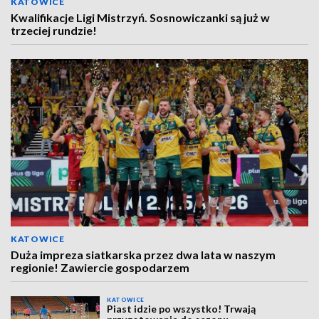
KATOWICE
Kwalifikacje Ligi Mistrzyń. Sosnowiczanki są już w
trzeciej rundzie!
KATOWICE
Duża impreza siatkarska przez dwa lata w naszym
regionie! Zawiercie gospodarzem
KATOWICE
Piast idzie po wszystko! Trwają