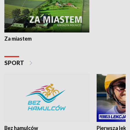
Za miastem
SPORT
Bez hamulców
Pierwsza lekc