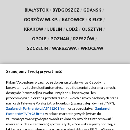
BIAŁYSTOK
/
BYDGOSZCZ
/
GDAŃSK
/
GORZÓW WLKP.
/
KATOWICE
/
KIELCE
/
KRAKÓW
/
LUBLIN
/
ŁÓDŹ
/
OLSZTYN
/
OPOLE
/
POZNAŃ
/
RZESZÓW
/
SZCZECIN
/
WARSZAWA
/
WROCŁAW
Szanujemy Twoją prywatność
Dołącz do nas:
Kliknij "Akceptuję i przechodzę do serwisu", aby wyrazić zgody na
korzystanie z technologii automatycznego śledzenia i zbierania danych,
TVP
dostęp do informacji na Twoim urządzeniu końcowym i ich
Abonament TVP
przechowywanie oraz na przetwarzanie Twoich danych osobowych przez
Regulamin TVP
nas, czyli Telewizję Polską S.A. w likwidacji (zwaną dalej również „TVP”),
Emisja w TVP
Polityka prywatności
Zaufanych Partnerów z IAB* (1201 firm)
oraz pozostałych
Zaufanych
Partnerów TVP (93 firm)
, w celach marketingowych (w tym do
Centrum informacji TVP
Moje zgody
zautomatyzowanego dopasowania reklam do Twoich zainteresowań i
mierzenia ich skuteczności) i pozostałych, które wskazujemy poniżej, a
Naziemna Telewizja Cyfrowa
Pomoc
także zgody na udostępnianie przez nas identyfikatora PPID do Google.