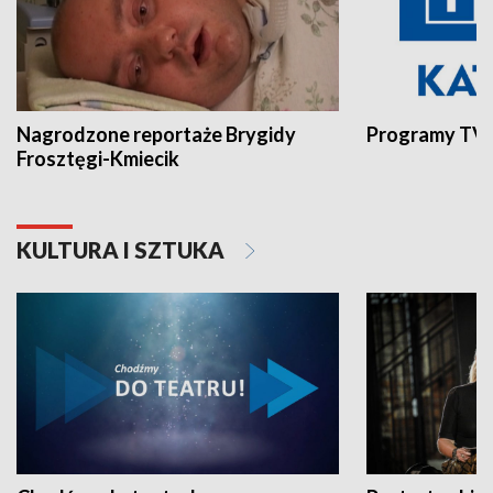
Nagrodzone reportaże Brygidy
Programy TVP
Frosztęgi-Kmiecik
KULTURA I SZTUKA